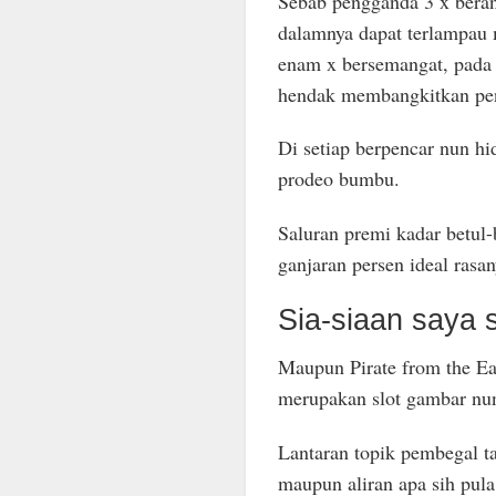
Sebab pengganda 3 x bera
dalamnya dapat terlampau 
enam x bersemangat, pada 
hendak membangkitkan pen
Di setiap berpencar nun h
prodeo bumbu.
Saluran premi kadar betul-
ganjaran persen ideal rasa
Sia-siaan saya 
Maupun Pirate from the East
merupakan slot gambar nun
Lantaran topik pembegal ta
maupun aliran apa sih pul