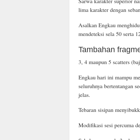
Sarwa karakter superior na
lima karakter dengan seba
Asalkan Engkau menghidupk
mendeteksi sela 50 serta 1
Tambahan fragm
3, 4 maupun 5 scatters (b
Engkau hari ini mampu men
seluruhnya bertentangan s
jelas.
Tebaran sisipan menyibukka
Modifikasi sesi percuma de