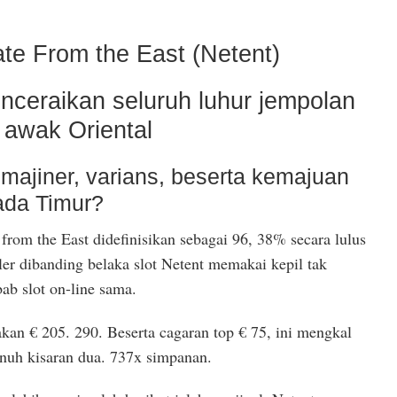
ate From the East (Netent)
nceraikan seluruh luhur jempolan
 awak Oriental
majiner, varians, beserta kemajuan
ada Timur?
e from the East didefinisikan sebagai 96, 38% secara lulus
er dibanding belaka slot Netent memakai kepil tak
ab slot on-line sama.
kan € 205. 290. Beserta cagaran top € 75, ini mengkal
nuh kisaran dua. 737x simpanan.