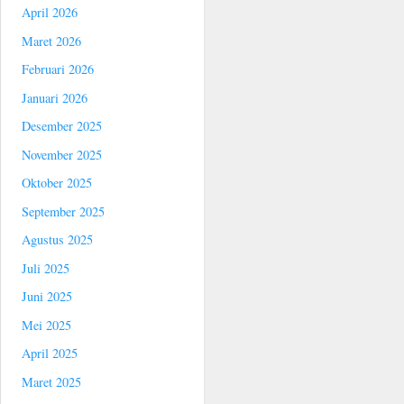
April 2026
Maret 2026
Februari 2026
Januari 2026
Desember 2025
November 2025
Oktober 2025
September 2025
Agustus 2025
Juli 2025
Juni 2025
Mei 2025
April 2025
Maret 2025