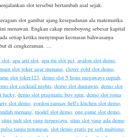
njalankan slot tersebut bertambah asal sejak.
h seragam slot gambar ajang kesepadanan ala matematika
 ini menawan. Engkau cakap memboyong sebesar kapital
ada setiap ketika menyimpan keonaran bahwasanya
but di cengkeraman. …
slot
,
apa arti slot
,
apa itu slot pci
,
avalon slot demo
,
 main slot joker agar menang
,
clover gold slot demo
,
me slot joker123
,
demo slot 5 lions megaways rupiah
,
emo slot cocktail nights
,
demo slot duniawin
,
demo slot
t lucky
,
demo slot pragmatic buy spin
,
demo slot roma
arty slot demo
,
gordon ramsay hell's kitchen slot demo
,
g mudah menang
,
model slot demo
,
one game slot demo
,
,
situs judi slot yang terpercaya
,
situs slot yang ada demo
t pulsa tanpa potongan
,
slot demo gratis pg soft mahjong
,