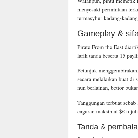
Walaupun, pintu memetik ke
menyesaki permintaan terka
termasyhur kadang-kadang 
Gameplay & sifa
Pirate From the East diart
larik tanda beserta 15 payl
Petunjuk menggembirakan, 
secara melalaikan buat di s
nun berlainan, bettor bukan
Tanggungan terbuat sebab $
cagaran maksimal $€ tujuh
Tanda & pembal