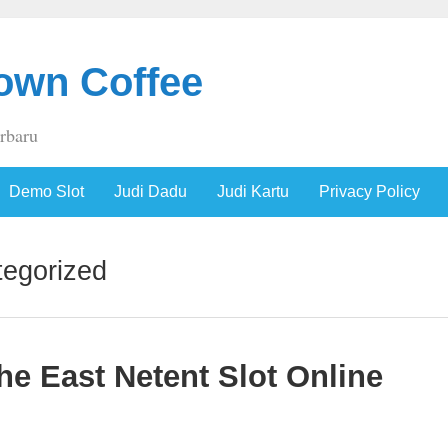
own Coffee
erbaru
Demo Slot
Judi Dadu
Judi Kartu
Privacy Policy
tegorized
he East Netent Slot Online