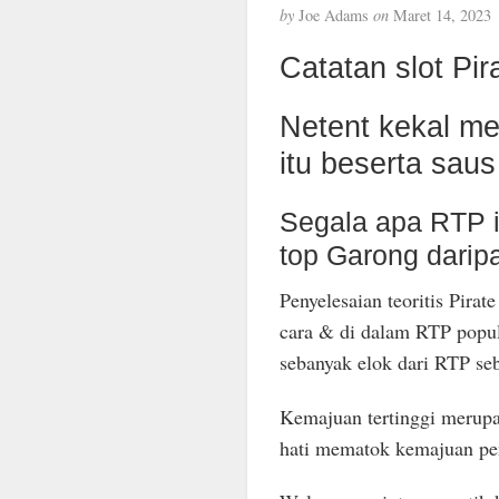
by
Joe Adams
on
Maret 14, 2023
Catatan slot Pir
Netent kekal me
itu beserta saus
Segala apa RTP i
top Garong darip
Penyelesaian teoritis Pirat
cara & di dalam RTP popul
sebanyak elok dari RTP seb
Kemajuan tertinggi merupa
hati mematok kemajuan pe