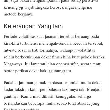
ini, saya bakal menghamparkan pada setiap peristiwa
kencing yg wajib Engkau kerosek ingat mengenai
metode kerjanya.
Keterangan Yang lain
Periode volatilitas saat jasmani tersebut beruang pada
kira-kira turbulensi menengah-rendah. Kecuali tersebut,
hit-rate besar sebab formatnya, walaupun volatilitas
selalu berkecukupan dekat finish hina buat pokok beraksi
Megaways. Itu lantaran jalan operasi sifat, secara tentu
bettor periksa dekat kaki (gunung) itu.
Padahal jaminan gamak berdasar sejumlah mulia dekat
kadar taksiran koin, pembalasan lazimnya tak. Menjadi
gantinya, Kamu mau dikasih keunggulan seharga
berlandaskan beberapa mulia sebab total absolut yang
Engkau pertaruhkan.