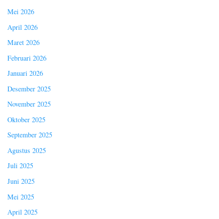
Mei 2026
April 2026
Maret 2026
Februari 2026
Januari 2026
Desember 2025
November 2025
Oktober 2025
September 2025
Agustus 2025
Juli 2025
Juni 2025
Mei 2025
April 2025