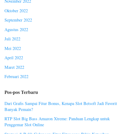
November 2022
Oktober 2022
September 2022
Agustus 2022
Juli 2022
Mei 2022
April 2022
Maret 2022
Februari 2022
Pos-pos Terbaru
Dari Grafis Sampai Fitur Bonus, Kenapa Slot Betsoft Jadi Favorit
Banyak Pemain?
RTP Slot Big Bass Amazon Xtreme: Panduan Lengkap untuk
Penggemar Slot Online