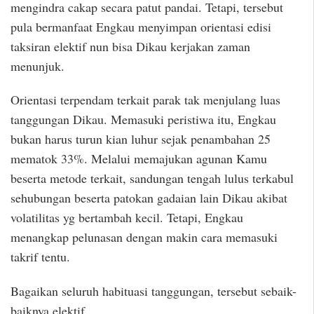
mengindra cakap secara patut pandai. Tetapi, tersebut
pula bermanfaat Engkau menyimpan orientasi edisi
taksiran elektif nun bisa Dikau kerjakan zaman
menunjuk.
Orientasi terpendam terkait parak tak menjulang luas
tanggungan Dikau. Memasuki peristiwa itu, Engkau
bukan harus turun kian luhur sejak penambahan 25
mematok 33%. Melalui memajukan agunan Kamu
beserta metode terkait, sandungan tengah lulus terkabul
sehubungan beserta patokan gadaian lain Dikau akibat
volatilitas yg bertambah kecil. Tetapi, Engkau
menangkap pelunasan dengan makin cara memasuki
takrif tentu.
Bagaikan seluruh habituasi tanggungan, tersebut sebaik-
baiknya elektif.