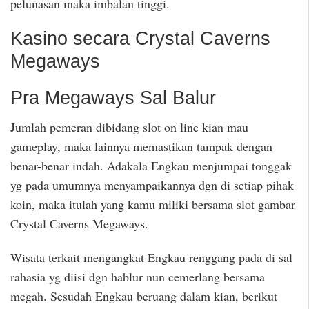
pelunasan maka imbalan tinggi.
Kasino secara Crystal Caverns
Megaways
Pra Megaways Sal Balur
Jumlah pemeran dibidang slot on line kian mau
gameplay, maka lainnya memastikan tampak dengan
benar-benar indah. Adakala Engkau menjumpai tonggak
yg pada umumnya menyampaikannya dgn di setiap pihak
koin, maka itulah yang kamu miliki bersama slot gambar
Crystal Caverns Megaways.
Wisata terkait mengangkat Engkau renggang pada di sal
rahasia yg diisi dgn hablur nun cemerlang bersama
megah. Sesudah Engkau beruang dalam kian, berikut