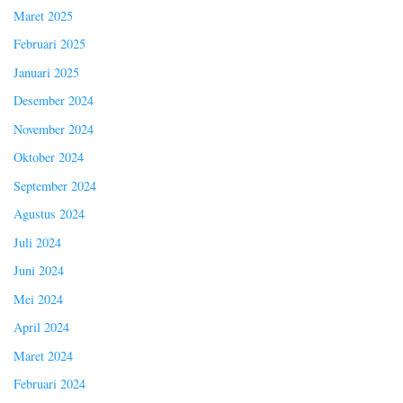
Maret 2025
Februari 2025
Januari 2025
Desember 2024
November 2024
Oktober 2024
September 2024
Agustus 2024
Juli 2024
Juni 2024
Mei 2024
April 2024
Maret 2024
Februari 2024