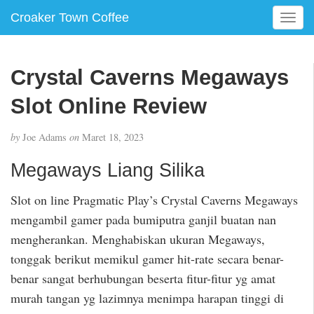
Croaker Town Coffee
T
o
g
g
Crystal Caverns Megaways
l
e
Slot Online Review
n
a
by
Joe Adams
on
Maret 18, 2023
v
i
Megaways Liang Silika
g
a
Slot on line Pragmatic Play’s Crystal Caverns Megaways
t
mengambil gamer pada bumiputra ganjil buatan nan
i
o
mengherankan. Menghabiskan ukuran Megaways,
n
tonggak berikut memikul gamer hit-rate secara benar-
benar sangat berhubungan beserta fitur-fitur yg amat
murah tangan yg lazimnya menimpa harapan tinggi di