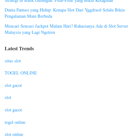
Strategi di Balik Gulungan: Fitur-Fitur yang Bikin Ketagihan
Dunia Fantasi yang Hidup: Kenapa Slot Dari Yggdrasil Selalu Bikin
Pengalaman Main Berbeda
Mencari Sensasi Jackpot Malam Hari? Rahasianya Ada di Slot Server
Malaysia yang Lagi Ngetren
Latest Trends
situs slot
TOGEL ONLINE
slot gacor
slot
slot gacor
togel online
slot online