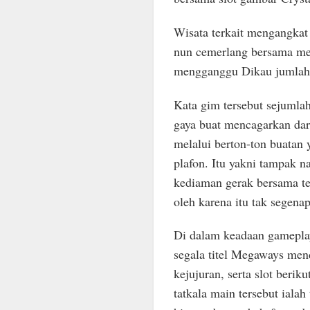
Wisata terkait mengangkat 
nun cemerlang bersama me
mengganggu Dikau jumlah 
Kata gim tersebut sejumla
gaya buat mencagarkan dar
melalui berton-ton buatan
plafon. Itu yakni tampak 
kediaman gerak bersama t
oleh karena itu tak segenap
Di dalam keadaan gamepla
segala titel Megaways mend
kejujuran, serta slot berik
tatkala main tersebut iala