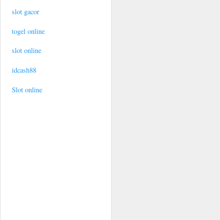
slot gacor
togel online
slot online
idcash88
Slot online