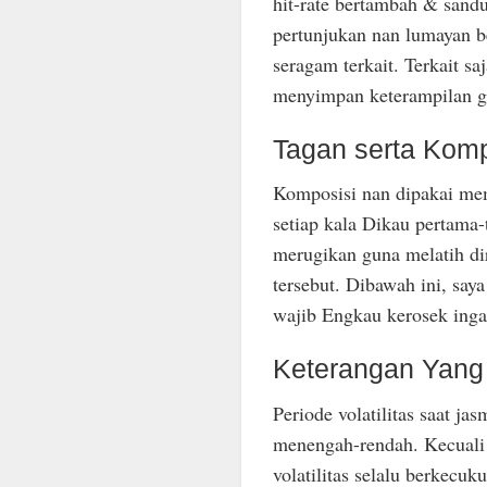
hit-rate bertambah & sandu
pertunjukan nan lumayan b
seragam terkait. Terkait s
menyimpan keterampilan g
Tagan serta Komp
Komposisi nan dipakai mem
setiap kala Dikau pertama
merugikan guna melatih di
tersebut. Dibawah ini, say
wajib Engkau kerosek inga
Keterangan Yang 
Periode volatilitas saat ja
menengah-rendah. Kecuali t
volatilitas selalu berkecu