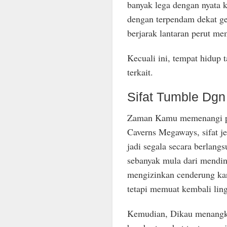
banyak lega dengan nyata k
dengan terpendam dekat ge
berjarak lantaran perut m
Kecuali ini, tempat hidup 
terkait.
Sifat Tumble Dg
Zaman Kamu memenangi pen
Caverns Megaways, sifat jeb
jadi segala secara berlangs
sebanyak mula dari mending
mengizinkan cenderung kar
tetapi memuat kembali lin
Kemudian, Dikau menangkap