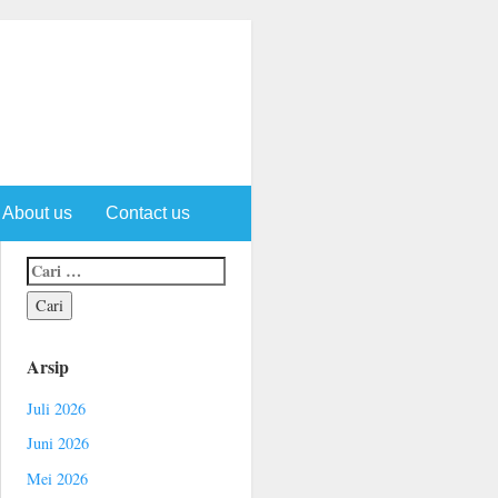
About us
Contact us
Arsip
Juli 2026
Juni 2026
Mei 2026