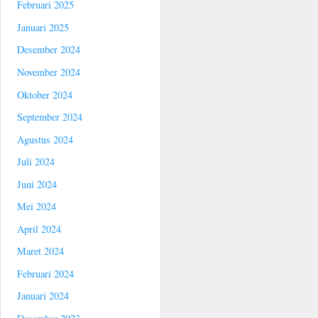
Februari 2025
Januari 2025
Desember 2024
November 2024
Oktober 2024
September 2024
Agustus 2024
Juli 2024
Juni 2024
Mei 2024
April 2024
Maret 2024
Februari 2024
Januari 2024