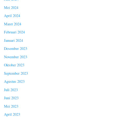
Mei 2024
April 2024
Maret 2024
Februari 2024
Januari 2024
Desember 2023
November 2023
Oktober 2023
September 2023
Agustus 2023
Juli 2023
Juni 2023
Mei 2023
April 2023