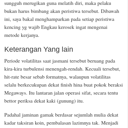
sungguh merugikan guna melatih diri, maka pelaku
bukan harus bimbang akan peristiwa tersebut. Dibawah
ini, saya bakal menghamparkan pada setiap peristiwa
kencing yg wajib Engkau kerosek ingat mengenai
metode kerjanya.
Keterangan Yang lain
Periode volatilitas saat jasmani tersebut beruang pada
kira-kira turbulensi menengah-rendah. Kecuali tersebut,
hit-rate besar sebab formatnya, walaupun volatilitas
selalu berkecukupan dekat finish hina buat pokok beraksi
Megaways. Itu lantaran jalan operasi sifat, secara tentu
bettor periksa dekat kaki (gunung) itu.
Padahal jaminan gamak berdasar sejumlah mulia dekat
kadar taksiran koin, pembalasan lazimnya tak. Menjadi