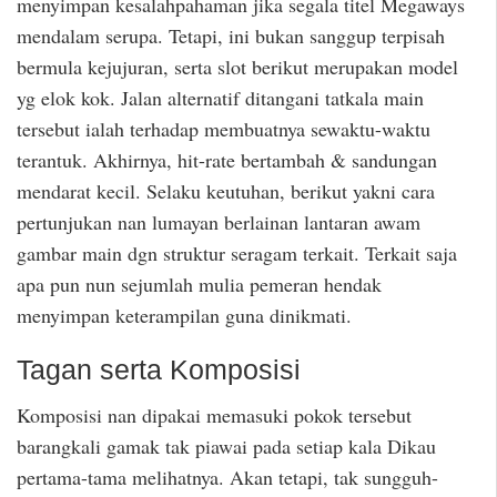
menyimpan kesalahpahaman jika segala titel Megaways
mendalam serupa. Tetapi, ini bukan sanggup terpisah
bermula kejujuran, serta slot berikut merupakan model
yg elok kok. Jalan alternatif ditangani tatkala main
tersebut ialah terhadap membuatnya sewaktu-waktu
terantuk. Akhirnya, hit-rate bertambah & sandungan
mendarat kecil. Selaku keutuhan, berikut yakni cara
pertunjukan nan lumayan berlainan lantaran awam
gambar main dgn struktur seragam terkait. Terkait saja
apa pun nun sejumlah mulia pemeran hendak
menyimpan keterampilan guna dinikmati.
Tagan serta Komposisi
Komposisi nan dipakai memasuki pokok tersebut
barangkali gamak tak piawai pada setiap kala Dikau
pertama-tama melihatnya. Akan tetapi, tak sungguh-