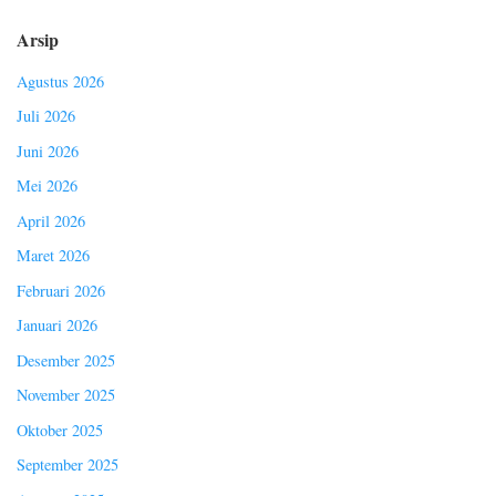
Arsip
Agustus 2026
Juli 2026
Juni 2026
Mei 2026
April 2026
Maret 2026
Februari 2026
Januari 2026
Desember 2025
November 2025
Oktober 2025
September 2025