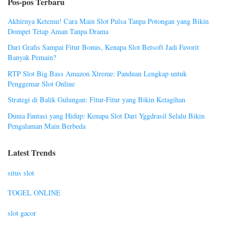
Pos-pos Terbaru
Akhirnya Ketemu! Cara Main Slot Pulsa Tanpa Potongan yang Bikin
Dompet Tetap Aman Tanpa Drama
Dari Grafis Sampai Fitur Bonus, Kenapa Slot Betsoft Jadi Favorit
Banyak Pemain?
RTP Slot Big Bass Amazon Xtreme: Panduan Lengkap untuk
Penggemar Slot Online
Strategi di Balik Gulungan: Fitur-Fitur yang Bikin Ketagihan
Dunia Fantasi yang Hidup: Kenapa Slot Dari Yggdrasil Selalu Bikin
Pengalaman Main Berbeda
Latest Trends
situs slot
TOGEL ONLINE
slot gacor