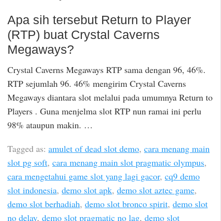
Apa sih tersebut Return to Player
(RTP) buat Crystal Caverns
Megaways?
Crystal Caverns Megaways RTP sama dengan 96, 46%.
RTP sejumlah 96. 46% mengirim Crystal Caverns
Megaways diantara slot melalui pada umumnya Return to
Players . Guna menjelma slot RTP nun ramai ini perlu
98% ataupun makin. …
Tagged as:
amulet of dead slot demo
,
cara menang main
slot pg soft
,
cara menang main slot pragmatic olympus
,
cara mengetahui game slot yang lagi gacor
,
cq9 demo
slot indonesia
,
demo slot apk
,
demo slot aztec game
,
demo slot berhadiah
,
demo slot bronco spirit
,
demo slot
no delay
,
demo slot pragmatic no lag
,
demo slot