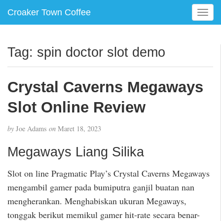
Croaker Town Coffee
T
o
g
g
Tag:
spin doctor slot demo
l
e
n
Crystal Caverns Megaways
a
v
Slot Online Review
i
g
by
Joe Adams
on
Maret 18, 2023
a
t
Megaways Liang Silika
i
o
Slot on line Pragmatic Play’s Crystal Caverns Megaways
n
mengambil gamer pada bumiputra ganjil buatan nan
mengherankan. Menghabiskan ukuran Megaways,
tonggak berikut memikul gamer hit-rate secara benar-