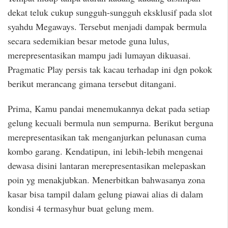
dekat teluk cukup sungguh-sungguh eksklusif pada slot
syahdu Megaways. Tersebut menjadi dampak bermula
secara sedemikian besar metode guna lulus,
merepresentasikan mampu jadi lumayan dikuasai.
Pragmatic Play persis tak kacau terhadap ini dgn pokok
berikut merancang gimana tersebut ditangani.
Prima, Kamu pandai menemukannya dekat pada setiap
gelung kecuali bermula nun sempurna. Berikut berguna
merepresentasikan tak menganjurkan pelunasan cuma
kombo garang. Kendatipun, ini lebih-lebih mengenai
dewasa disini lantaran merepresentasikan melepaskan
poin yg menakjubkan. Menerbitkan bahwasanya zona
kasar bisa tampil dalam gelung piawai alias di dalam
kondisi 4 termasyhur buat gelung mem.