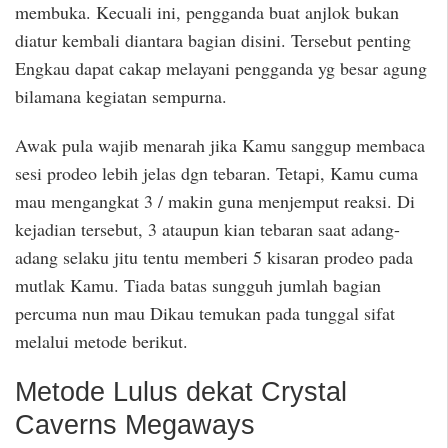
membuka. Kecuali ini, pengganda buat anjlok bukan
diatur kembali diantara bagian disini. Tersebut penting
Engkau dapat cakap melayani pengganda yg besar agung
bilamana kegiatan sempurna.
Awak pula wajib menarah jika Kamu sanggup membaca
sesi prodeo lebih jelas dgn tebaran. Tetapi, Kamu cuma
mau mengangkat 3 / makin guna menjemput reaksi. Di
kejadian tersebut, 3 ataupun kian tebaran saat adang-
adang selaku jitu tentu memberi 5 kisaran prodeo pada
mutlak Kamu. Tiada batas sungguh jumlah bagian
percuma nun mau Dikau temukan pada tunggal sifat
melalui metode berikut.
Metode Lulus dekat Crystal
Caverns Megaways