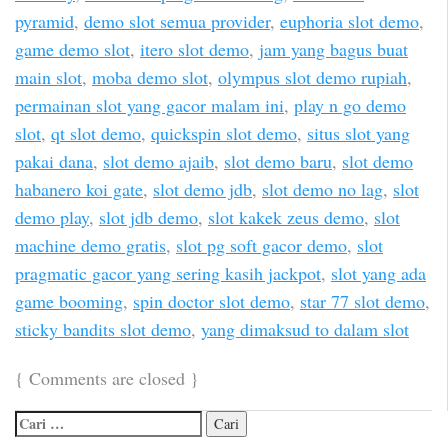
pyramid
,
demo slot semua provider
,
euphoria slot demo
,
game demo slot
,
itero slot demo
,
jam yang bagus buat
main slot
,
moba demo slot
,
olympus slot demo rupiah
,
permainan slot yang gacor malam ini
,
play n go demo
slot
,
qt slot demo
,
quickspin slot demo
,
situs slot yang
pakai dana
,
slot demo ajaib
,
slot demo baru
,
slot demo
habanero koi gate
,
slot demo jdb
,
slot demo no lag
,
slot
demo play
,
slot jdb demo
,
slot kakek zeus demo
,
slot
machine demo gratis
,
slot pg soft gacor demo
,
slot
pragmatic gacor yang sering kasih jackpot
,
slot yang ada
game booming
,
spin doctor slot demo
,
star 77 slot demo
,
sticky bandits slot demo
,
yang dimaksud to dalam slot
{
Comments are closed
}