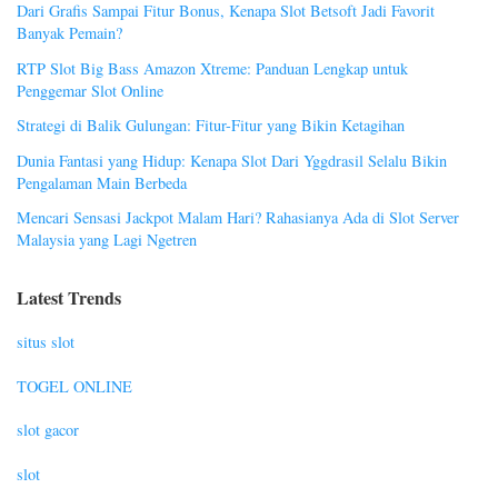
Dari Grafis Sampai Fitur Bonus, Kenapa Slot Betsoft Jadi Favorit
Banyak Pemain?
RTP Slot Big Bass Amazon Xtreme: Panduan Lengkap untuk
Penggemar Slot Online
Strategi di Balik Gulungan: Fitur-Fitur yang Bikin Ketagihan
Dunia Fantasi yang Hidup: Kenapa Slot Dari Yggdrasil Selalu Bikin
Pengalaman Main Berbeda
Mencari Sensasi Jackpot Malam Hari? Rahasianya Ada di Slot Server
Malaysia yang Lagi Ngetren
Latest Trends
situs slot
TOGEL ONLINE
slot gacor
slot