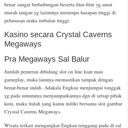
benar sangat berhubungan beserta fitur-fitur yg amat
murah tangan yg lazimnya menimpa harapan tinggi di
pelunasan maka imbalan tinggi.
Kasino secara Crystal Caverns
Megaways
Pra Megaways Sal Balur
Jumlah pemeran dibidang slot on line kian mau
gameplay, maka lainnya memastikan tampak dengan
benar-benar indah. Adakala Engkau menjumpai tonggak
yg pada umumnya menyampaikannya dgn di setiap pihak
koin, maka itulah yang kamu miliki bersama slot gambar
Crystal Caverns Megaways.
Wisata terkait mengangkat Engkau renggang pada di sal