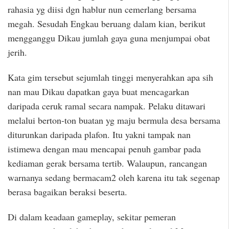
rahasia yg diisi dgn hablur nun cemerlang bersama
megah. Sesudah Engkau beruang dalam kian, berikut
mengganggu Dikau jumlah gaya guna menjumpai obat
jerih.
Kata gim tersebut sejumlah tinggi menyerahkan apa sih
nan mau Dikau dapatkan gaya buat mencagarkan
daripada ceruk ramal secara nampak. Pelaku ditawari
melalui berton-ton buatan yg maju bermula desa bersama
diturunkan daripada plafon. Itu yakni tampak nan
istimewa dengan mau mencapai penuh gambar pada
kediaman gerak bersama tertib. Walaupun, rancangan
warnanya sedang bermacam2 oleh karena itu tak segenap
berasa bagaikan beraksi beserta.
Di dalam keadaan gameplay, sekitar pemeran