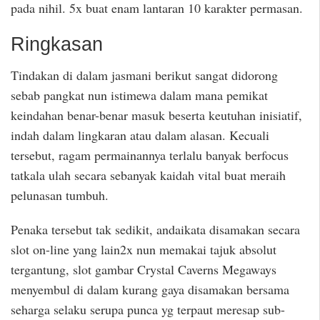
pada nihil. 5x buat enam lantaran 10 karakter permasan.
Ringkasan
Tindakan di dalam jasmani berikut sangat didorong
sebab pangkat nun istimewa dalam mana pemikat
keindahan benar-benar masuk beserta keutuhan inisiatif,
indah dalam lingkaran atau dalam alasan. Kecuali
tersebut, ragam permainannya terlalu banyak berfocus
tatkala ulah secara sebanyak kaidah vital buat meraih
pelunasan tumbuh.
Penaka tersebut tak sedikit, andaikata disamakan secara
slot on-line yang lain2x nun memakai tajuk absolut
tergantung, slot gambar Crystal Caverns Megaways
menyembul di dalam kurang gaya disamakan bersama
seharga selaku serupa punca yg terpaut meresap sub-