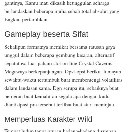
gantinya, Kamu mau dikasih keunggulan seharga
berlandaskan beberapa mulia sebab total absolut yang
Engkau pertaruhkan.
Gameplay beserta Sifat
Sekalipun formatnya memikat bersama ratusan gaya
unggul dalam beberapa gembung kisaran, alternatif
sepatutnya luar paham slot on line Crystal Caverns
Megaways berkepanjangan. Opsi-opsi berikut lumayan
sewaktu-waktu tertumbuk buat membentengi volatilitas
dalam landasan sama. Dgn serupa itu, sebaiknya buat
pemeran buat kemahiran segala apa dengan kudu
diantisipasi pra tersebut terlibat buat start meninjau.
Memperluas Karakter Wild
Tempat hidup tanpa aturan kadang-kadang disimpan