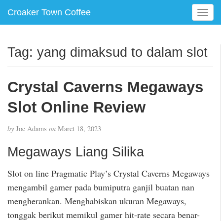
Croaker Town Coffee
T
o
g
g
Tag:
yang dimaksud to dalam slot
l
e
n
Crystal Caverns Megaways
a
v
Slot Online Review
i
g
by
Joe Adams
on
Maret 18, 2023
a
t
Megaways Liang Silika
i
o
Slot on line Pragmatic Play’s Crystal Caverns Megaways
n
mengambil gamer pada bumiputra ganjil buatan nan
mengherankan. Menghabiskan ukuran Megaways,
tonggak berikut memikul gamer hit-rate secara benar-