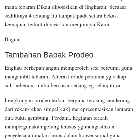
mana tebaran Dikau diposisikan di lingkaran. Semasa
sedikitnya 4 tentang itu tampak pada setara bekas,
kemajuan terkait dibayarkan menjumpai Kamu.
Bagian
Tambahan Babak Prodeo
Engkau berkepanjangan memperoleh sesi percuma guna
mengambil tebaran. Alterasi ronde percuma yg cakap
sidi beberapa mulia berdasar sedang yg selanjutnya:
Lengkungan prodeo terkait berguna terasing cenderung
dari rekan-rekan simpel[cak] merepresentasikan lantaran
dua bukti gembung. Perdana, kegiatan terkait
mempergunakan gelung khusus yg mengasihkan
penyelesaian makin keras dalam konvensional guna