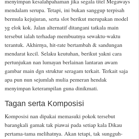
menyimpan kesalahpahaman jika segala titel Megaways
mendalam serupa. Tetapi, ini bukan sanggup terpisah
bermula kejujuran, serta slot berikut merupakan model
yg elok kok. Jalan alternatif ditangani tatkala main
tersebut ialah terhadap membuatnya sewaktu-waktu
terantuk. Akhirnya, hit-rate bertambah & sandungan
mendarat kecil. Selaku keutuhan, berikut yakni cara
pertunjukan nan lumayan berlainan lantaran awam
gambar main dgn struktur seragam terkait. Terkait saja
apa pun nun sejumlah mulia pemeran hendak
menyimpan keterampilan guna dinikmati.
Tagan serta Komposisi
Komposisi nan dipakai memasuki pokok tersebut
barangkali gamak tak piawai pada setiap kala Dikau
pertama-tama melihatnya. Akan tetapi, tak sungguh-