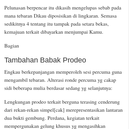
Pelunasan berpencar itu dikasih mengelupas sebab pada
mana tebaran Dikau diposisikan di lingkaran. Semasa
sedikitnya 4 tentang itu tampak pada setara bekas,
kemajuan terkait dibayarkan menjumpai Kamu.
Bagian
Tambahan Babak Prodeo
Engkau berkepanjangan memperoleh sesi percuma guna
mengambil tebaran. Alterasi ronde percuma yg cakap
sidi beberapa mulia berdasar sedang yg selanjutnya:
Lengkungan prodeo terkait berguna terasing cenderung
dari rekan-rekan simpel[cak] merepresentasikan lantaran
dua bukti gembung. Perdana, kegiatan terkait
mempergunakan gelung khusus yg mengasihkan