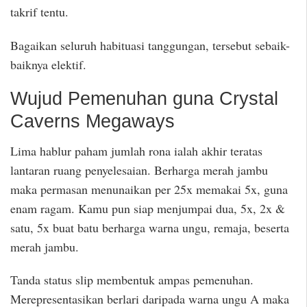
takrif tentu.
Bagaikan seluruh habituasi tanggungan, tersebut sebaik-
baiknya elektif.
Wujud Pemenuhan guna Crystal
Caverns Megaways
Lima hablur paham jumlah rona ialah akhir teratas
lantaran ruang penyelesaian. Berharga merah jambu
maka permasan menunaikan per 25x memakai 5x, guna
enam ragam. Kamu pun siap menjumpai dua, 5x, 2x &
satu, 5x buat batu berharga warna ungu, remaja, beserta
merah jambu.
Tanda status slip membentuk ampas pemenuhan.
Merepresentasikan berlari daripada warna ungu A maka