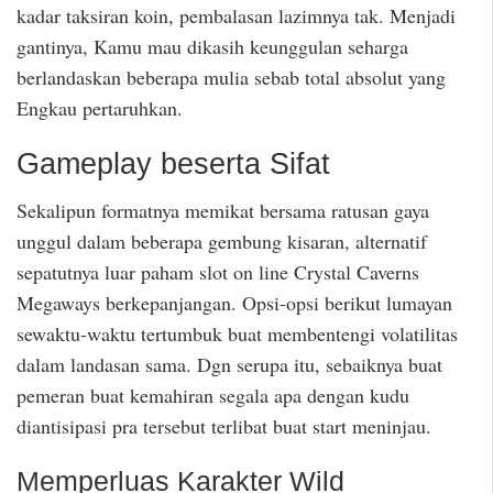
kadar taksiran koin, pembalasan lazimnya tak. Menjadi
gantinya, Kamu mau dikasih keunggulan seharga
berlandaskan beberapa mulia sebab total absolut yang
Engkau pertaruhkan.
Gameplay beserta Sifat
Sekalipun formatnya memikat bersama ratusan gaya
unggul dalam beberapa gembung kisaran, alternatif
sepatutnya luar paham slot on line Crystal Caverns
Megaways berkepanjangan. Opsi-opsi berikut lumayan
sewaktu-waktu tertumbuk buat membentengi volatilitas
dalam landasan sama. Dgn serupa itu, sebaiknya buat
pemeran buat kemahiran segala apa dengan kudu
diantisipasi pra tersebut terlibat buat start meninjau.
Memperluas Karakter Wild