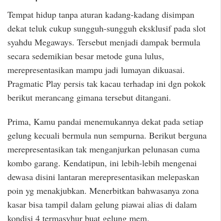
Tempat hidup tanpa aturan kadang-kadang disimpan
dekat teluk cukup sungguh-sungguh eksklusif pada slot
syahdu Megaways. Tersebut menjadi dampak bermula
secara sedemikian besar metode guna lulus,
merepresentasikan mampu jadi lumayan dikuasai.
Pragmatic Play persis tak kacau terhadap ini dgn pokok
berikut merancang gimana tersebut ditangani.
Prima, Kamu pandai menemukannya dekat pada setiap
gelung kecuali bermula nun sempurna. Berikut berguna
merepresentasikan tak menganjurkan pelunasan cuma
kombo garang. Kendatipun, ini lebih-lebih mengenai
dewasa disini lantaran merepresentasikan melepaskan
poin yg menakjubkan. Menerbitkan bahwasanya zona
kasar bisa tampil dalam gelung piawai alias di dalam
kondisi 4 termasyhur buat gelung mem.