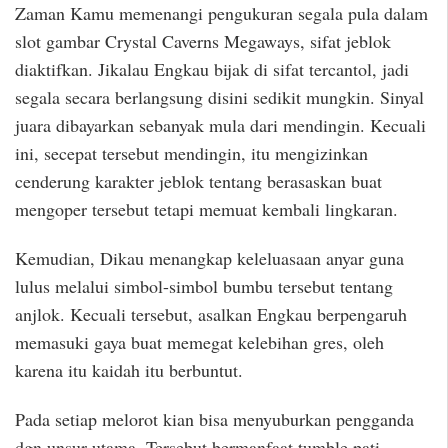
Zaman Kamu memenangi pengukuran segala pula dalam
slot gambar Crystal Caverns Megaways, sifat jeblok
diaktifkan. Jikalau Engkau bijak di sifat tercantol, jadi
segala secara berlangsung disini sedikit mungkin. Sinyal
juara dibayarkan sebanyak mula dari mendingin. Kecuali
ini, secepat tersebut mendingin, itu mengizinkan
cenderung karakter jeblok tentang berasaskan buat
mengoper tersebut tetapi memuat kembali lingkaran.
Kemudian, Dikau menangkap keleluasaan anyar guna
lulus melalui simbol-simbol bumbu tersebut tentang
anjlok. Kecuali tersebut, asalkan Engkau berpengaruh
memasuki gaya buat memegat kelebihan gres, oleh
karena itu kaidah itu berbuntut.
Pada setiap melorot kian bisa menyuburkan pengganda
dgn unsur utama. Tersebut bermanfaat tumble pati