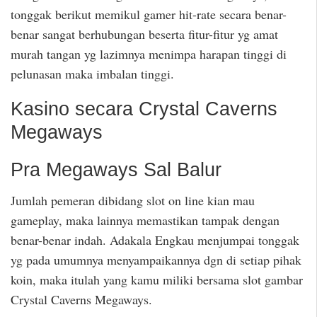
tonggak berikut memikul gamer hit-rate secara benar-
benar sangat berhubungan beserta fitur-fitur yg amat
murah tangan yg lazimnya menimpa harapan tinggi di
pelunasan maka imbalan tinggi.
Kasino secara Crystal Caverns
Megaways
Pra Megaways Sal Balur
Jumlah pemeran dibidang slot on line kian mau
gameplay, maka lainnya memastikan tampak dengan
benar-benar indah. Adakala Engkau menjumpai tonggak
yg pada umumnya menyampaikannya dgn di setiap pihak
koin, maka itulah yang kamu miliki bersama slot gambar
Crystal Caverns Megaways.