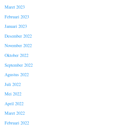
Maret 2023
Februari 2023
Januari 2023
Desember 2022
November 2022
Oktober 2022
September 2022
Agustus 2022
Juli 2022
Mei 2022
April 2022
Maret 2022
Februari 2022