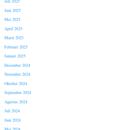
Juli 2025
Juni 2025
Mei 2025
April 2025
Maret 2025
Februari 2025
Januari 2025
Desember 2024
November 2024
Oktober 2024
September 2024
Agustus 2024
Juli 2024
Juni 2024
Mei 2024