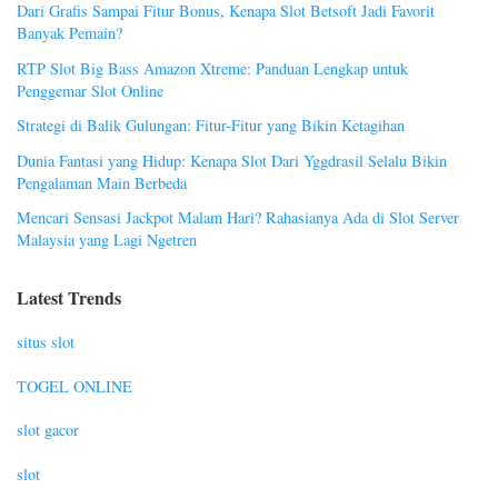
Dari Grafis Sampai Fitur Bonus, Kenapa Slot Betsoft Jadi Favorit
Banyak Pemain?
RTP Slot Big Bass Amazon Xtreme: Panduan Lengkap untuk
Penggemar Slot Online
Strategi di Balik Gulungan: Fitur-Fitur yang Bikin Ketagihan
Dunia Fantasi yang Hidup: Kenapa Slot Dari Yggdrasil Selalu Bikin
Pengalaman Main Berbeda
Mencari Sensasi Jackpot Malam Hari? Rahasianya Ada di Slot Server
Malaysia yang Lagi Ngetren
Latest Trends
situs slot
TOGEL ONLINE
slot gacor
slot