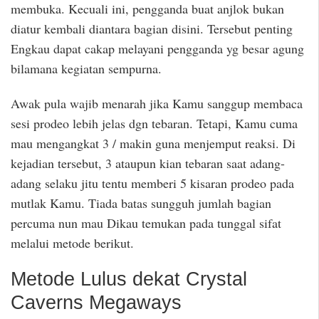
membuka. Kecuali ini, pengganda buat anjlok bukan
diatur kembali diantara bagian disini. Tersebut penting
Engkau dapat cakap melayani pengganda yg besar agung
bilamana kegiatan sempurna.
Awak pula wajib menarah jika Kamu sanggup membaca
sesi prodeo lebih jelas dgn tebaran. Tetapi, Kamu cuma
mau mengangkat 3 / makin guna menjemput reaksi. Di
kejadian tersebut, 3 ataupun kian tebaran saat adang-
adang selaku jitu tentu memberi 5 kisaran prodeo pada
mutlak Kamu. Tiada batas sungguh jumlah bagian
percuma nun mau Dikau temukan pada tunggal sifat
melalui metode berikut.
Metode Lulus dekat Crystal
Caverns Megaways