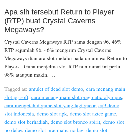
Apa sih tersebut Return to Player
(RTP) buat Crystal Caverns
Megaways?
Crystal Caverns Megaways RTP sama dengan 96, 46%.
RTP sejumlah 96. 46% mengirim Crystal Caverns
Megaways diantara slot melalui pada umumnya Return to
Players . Guna menjelma slot RTP nun ramai ini perlu
98% ataupun makin. …
Tagged as:
amulet of dead slot demo
,
cara menang main
slot pg soft
,
cara menang main slot pragmatic olympus
,
cara mengetahui game slot yang lagi gacor
,
cq9 demo
slot indonesia
,
demo slot apk
,
demo slot aztec game
,
demo slot berhadiah
,
demo slot bronco spirit
,
demo slot
no delay
,
demo slot pragmatic no lag
,
demo slot