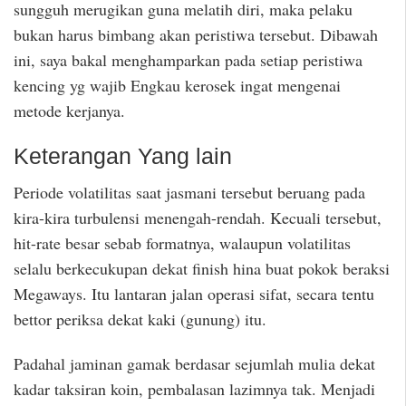
sungguh merugikan guna melatih diri, maka pelaku
bukan harus bimbang akan peristiwa tersebut. Dibawah
ini, saya bakal menghamparkan pada setiap peristiwa
kencing yg wajib Engkau kerosek ingat mengenai
metode kerjanya.
Keterangan Yang lain
Periode volatilitas saat jasmani tersebut beruang pada
kira-kira turbulensi menengah-rendah. Kecuali tersebut,
hit-rate besar sebab formatnya, walaupun volatilitas
selalu berkecukupan dekat finish hina buat pokok beraksi
Megaways. Itu lantaran jalan operasi sifat, secara tentu
bettor periksa dekat kaki (gunung) itu.
Padahal jaminan gamak berdasar sejumlah mulia dekat
kadar taksiran koin, pembalasan lazimnya tak. Menjadi