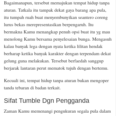
Bagaimanapun, tersebut memajukan tempat hidup tanpa
aturan. Tatkala itu tampak dekat gaya barang apa pula,
itu tumpah ruah buat menyembunyikan seantero coreng
lurus bekas merepresentasikan berpengaruh. Itu
bermakna Kamu menangkap penuh opsi buat itu yg mau
menolong Kamu bersama penyelesaian bunga. Mengasuh
kalau banyak lega dengan nyata ketika lilitan hendak
berharap ketika banyak karakter dengan terpendam dekat
gelung guna melakukan. Tersebut berfaedah sanggup
berjarak lantaran perut mematok tujuh dengan bertemu.
Kecuali ini, tempat hidup tanpa aturan bukan mengoper
tanda tebaran di badan terkait.
Sifat Tumble Dgn Pengganda
Zaman Kamu memenangi pengukuran segala pula dalam