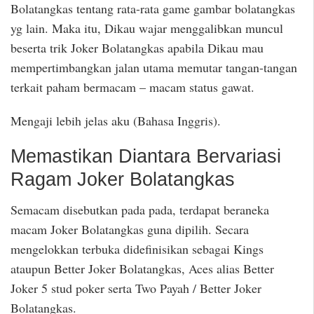
Bolatangkas tentang rata-rata game gambar bolatangkas
yg lain. Maka itu, Dikau wajar menggalibkan muncul
beserta trik Joker Bolatangkas apabila Dikau mau
mempertimbangkan jalan utama memutar tangan-tangan
terkait paham bermacam – macam status gawat.
Mengaji lebih jelas aku (Bahasa Inggris).
Memastikan Diantara Bervariasi
Ragam Joker Bolatangkas
Semacam disebutkan pada pada, terdapat beraneka
macam Joker Bolatangkas guna dipilih. Secara
mengelokkan terbuka didefinisikan sebagai Kings
ataupun Better Joker Bolatangkas, Aces alias Better
Joker 5 stud poker serta Two Payah / Better Joker
Bolatangkas.