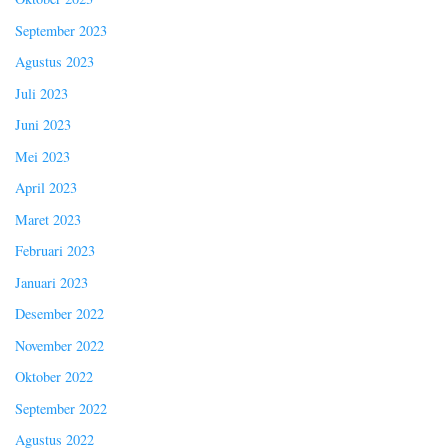
September 2023
Agustus 2023
Juli 2023
Juni 2023
Mei 2023
April 2023
Maret 2023
Februari 2023
Januari 2023
Desember 2022
November 2022
Oktober 2022
September 2022
Agustus 2022