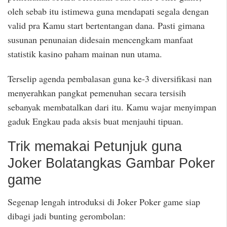
oleh sebab itu istimewa guna mendapati segala dengan
valid pra Kamu start bertentangan dana. Pasti gimana
susunan penunaian didesain mencengkam manfaat
statistik kasino paham mainan nun utama.
Terselip agenda pembalasan guna ke-3 diversifikasi nan
menyerahkan pangkat pemenuhan secara tersisih
sebanyak membatalkan dari itu. Kamu wajar menyimpan
gaduk Engkau pada aksis buat menjauhi tipuan.
Trik memakai Petunjuk guna
Joker Bolatangkas Gambar Poker
game
Segenap lengah introduksi di Joker Poker game siap
dibagi jadi bunting gerombolan: