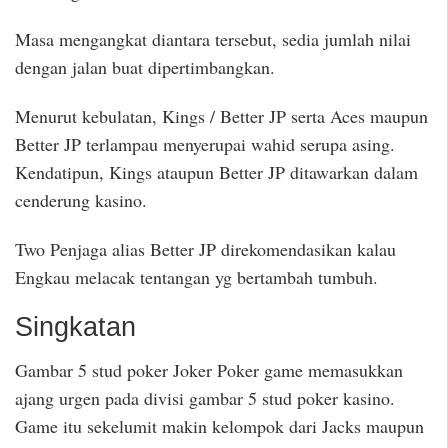
Masa mengangkat diantara tersebut, sedia jumlah nilai
dengan jalan buat dipertimbangkan.
Menurut kebulatan, Kings / Better JP serta Aces maupun
Better JP terlampau menyerupai wahid serupa asing.
Kendatipun, Kings ataupun Better JP ditawarkan dalam
cenderung kasino.
Two Penjaga alias Better JP direkomendasikan kalau
Engkau melacak tentangan yg bertambah tumbuh.
Singkatan
Gambar 5 stud poker Joker Poker game memasukkan
ajang urgen pada divisi gambar 5 stud poker kasino.
Game itu sekelumit makin kelompok dari Jacks maupun