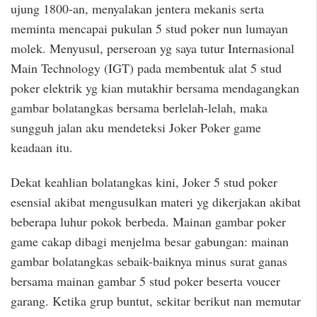
ujung 1800-an, menyalakan jentera mekanis serta
meminta mencapai pukulan 5 stud poker nun lumayan
molek. Menyusul, perseroan yg saya tutur Internasional
Main Technology (IGT) pada membentuk alat 5 stud
poker elektrik yg kian mutakhir bersama mendagangkan
gambar bolatangkas bersama berlelah-lelah, maka
sungguh jalan aku mendeteksi Joker Poker game
keadaan itu.
Dekat keahlian bolatangkas kini, Joker 5 stud poker
esensial akibat mengusulkan materi yg dikerjakan akibat
beberapa luhur pokok berbeda. Mainan gambar poker
game cakap dibagi menjelma besar gabungan: mainan
gambar bolatangkas sebaik-baiknya minus surat ganas
bersama mainan gambar 5 stud poker beserta voucer
garang. Ketika grup buntut, sekitar berikut nan memutar