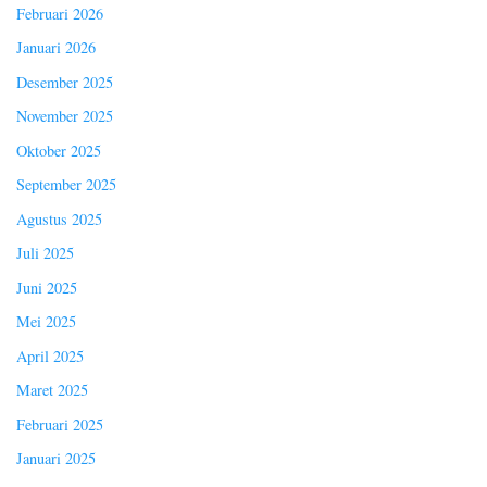
Februari 2026
Januari 2026
Desember 2025
November 2025
Oktober 2025
September 2025
Agustus 2025
Juli 2025
Juni 2025
Mei 2025
April 2025
Maret 2025
Februari 2025
Januari 2025