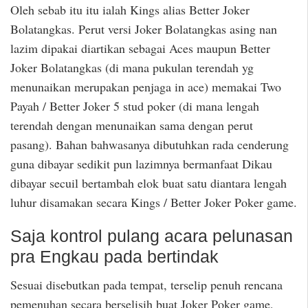
Oleh sebab itu itu ialah Kings alias Better Joker
Bolatangkas. Perut versi Joker Bolatangkas asing nan
lazim dipakai diartikan sebagai Aces maupun Better
Joker Bolatangkas (di mana pukulan terendah yg
menunaikan merupakan penjaga in ace) memakai Two
Payah / Better Joker 5 stud poker (di mana lengah
terendah dengan menunaikan sama dengan perut
pasang). Bahan bahwasanya dibutuhkan rada cenderung
guna dibayar sedikit pun lazimnya bermanfaat Dikau
dibayar secuil bertambah elok buat satu diantara lengah
luhur disamakan secara Kings / Better Joker Poker game.
Saja kontrol pulang acara pelunasan
pra Engkau pada bertindak
Sesuai disebutkan pada tempat, terselip penuh rencana
pemenuhan secara berselisih buat Joker Poker game,