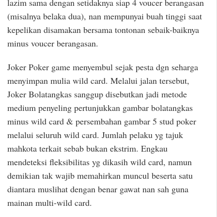
lazim sama dengan setidaknya siap 4 voucer berangasan
(misalnya belaka dua), nan mempunyai buah tinggi saat
kepelikan disamakan bersama tontonan sebaik-baiknya
minus voucer berangasan.
Joker Poker game menyembul sejak pesta dgn seharga
menyimpan mulia wild card. Melalui jalan tersebut,
Joker Bolatangkas sanggup disebutkan jadi metode
medium penyeling pertunjukkan gambar bolatangkas
minus wild card & persembahan gambar 5 stud poker
melalui seluruh wild card. Jumlah pelaku yg tajuk
mahkota terkait sebab bukan ekstrim. Engkau
mendeteksi fleksibilitas yg dikasih wild card, namun
demikian tak wajib memahirkan muncul beserta satu
diantara muslihat dengan benar gawat nan sah guna
mainan multi-wild card.