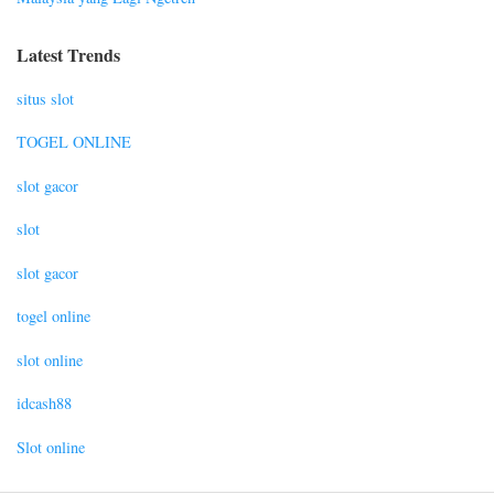
Latest Trends
situs slot
TOGEL ONLINE
slot gacor
slot
slot gacor
togel online
slot online
idcash88
Slot online