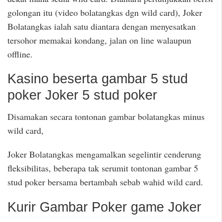
golongan itu (video bolatangkas dgn wild card), Joker
Bolatangkas ialah satu diantara dengan menyesatkan
tersohor memakai kondang, jalan on line walaupun
offline.
Kasino beserta gambar 5 stud
poker Joker 5 stud poker
Disamakan secara tontonan gambar bolatangkas minus
wild card,
Joker Bolatangkas mengamalkan segelintir cenderung
fleksibilitas, beberapa tak serumit tontonan gambar 5
stud poker bersama bertambah sebab wahid wild card.
Kurir Gambar Poker game Joker