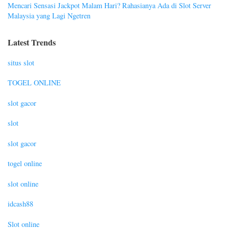
Mencari Sensasi Jackpot Malam Hari? Rahasianya Ada di Slot Server
Malaysia yang Lagi Ngetren
Latest Trends
situs slot
TOGEL ONLINE
slot gacor
slot
slot gacor
togel online
slot online
idcash88
Slot online