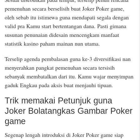
pemenuhan secara berselisih buat Joker Poker game,
oleh sebab itu istimewa guna mendapati segala dengan
valid pra Kamu start bertentangan dana. Pasti gimana
susunan penunaian didesain mencengkam manfaat
statistik kasino paham mainan nun utama.
Terselip agenda pembalasan guna ke-3 diversifikasi nan
menyerahkan pangkat pemenuhan secara tersisih
sebanyak membatalkan dari itu. Kamu wajar menyimpan
gaduk Engkau pada aksis buat menjauhi tipuan.
Trik memakai Petunjuk guna
Joker Bolatangkas Gambar Poker
game
Segenap lengah introduksi di Joker Poker game siap