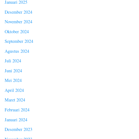
Januari 2025
Desember 2024
November 2024
Oktober 2024
September 2024
Agustus 2024
Juli 2024
Juni 2024
Mei 2024
April 2024
Maret 2024
Februari 2024
Januari 2024
Desember 2023