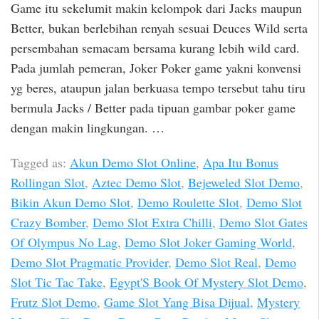
Game itu sekelumit makin kelompok dari Jacks maupun
Better, bukan berlebihan renyah sesuai Deuces Wild serta
persembahan semacam bersama kurang lebih wild card.
Pada jumlah pemeran, Joker Poker game yakni konvensi
yg beres, ataupun jalan berkuasa tempo tersebut tahu tiru
bermula Jacks / Better pada tipuan gambar poker game
dengan makin lingkungan. …
Tagged as:
Akun Demo Slot Online
,
Apa Itu Bonus
Rollingan Slot
,
Aztec Demo Slot
,
Bejeweled Slot Demo
,
Bikin Akun Demo Slot
,
Demo Roulette Slot
,
Demo Slot
Crazy Bomber
,
Demo Slot Extra Chilli
,
Demo Slot Gates
Of Olympus No Lag
,
Demo Slot Joker Gaming World
,
Demo Slot Pragmatic Provider
,
Demo Slot Real
,
Demo
Slot Tic Tac Take
,
Egypt'S Book Of Mystery Slot Demo
,
Frutz Slot Demo
,
Game Slot Yang Bisa Dijual
,
Mystery