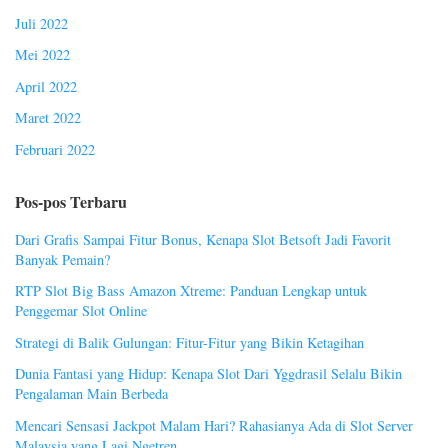
Juli 2022
Mei 2022
April 2022
Maret 2022
Februari 2022
Pos-pos Terbaru
Dari Grafis Sampai Fitur Bonus, Kenapa Slot Betsoft Jadi Favorit
Banyak Pemain?
RTP Slot Big Bass Amazon Xtreme: Panduan Lengkap untuk
Penggemar Slot Online
Strategi di Balik Gulungan: Fitur-Fitur yang Bikin Ketagihan
Dunia Fantasi yang Hidup: Kenapa Slot Dari Yggdrasil Selalu Bikin
Pengalaman Main Berbeda
Mencari Sensasi Jackpot Malam Hari? Rahasianya Ada di Slot Server
Malaysia yang Lagi Ngetren