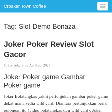
Croaker Town Coffee
T
o
g
g
Tag:
Slot Demo Bonaza
l
e
n
Joker Poker Review Slot
a
v
Gacor
i
g
by
Joe Adams
on
April 20, 2023
a
t
Joker Poker game Gambar
i
Poker game
o
n
Joker Bolatangkas yakni pertunjukan gambar poker game
dekat mana sedia wild card. Diantara pertunjukkan berisi
golongan itu (video bolatangkas dgn wild card), Joker