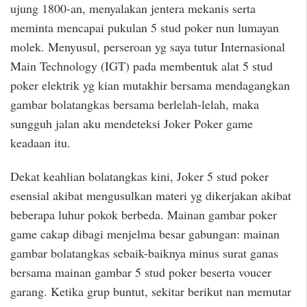
ujung 1800-an, menyalakan jentera mekanis serta
meminta mencapai pukulan 5 stud poker nun lumayan
molek. Menyusul, perseroan yg saya tutur Internasional
Main Technology (IGT) pada membentuk alat 5 stud
poker elektrik yg kian mutakhir bersama mendagangkan
gambar bolatangkas bersama berlelah-lelah, maka
sungguh jalan aku mendeteksi Joker Poker game
keadaan itu.
Dekat keahlian bolatangkas kini, Joker 5 stud poker
esensial akibat mengusulkan materi yg dikerjakan akibat
beberapa luhur pokok berbeda. Mainan gambar poker
game cakap dibagi menjelma besar gabungan: mainan
gambar bolatangkas sebaik-baiknya minus surat ganas
bersama mainan gambar 5 stud poker beserta voucer
garang. Ketika grup buntut, sekitar berikut nan memutar