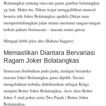
Bolatangkas tentang rata-rata game gambar bolatangkas
yg lain. Maka itu, Dikau wajar menggalibkan muncul
beserta trik Joker Bolatangkas apabila Dikau mau
mempertimbangkan jalan utama memutar tangan-tangan
terkait paham bermacam – macam status gawat.
Mengaji lebih jelas aku (Bahasa Inggris).
Memastikan Diantara Bervariasi
Ragam Joker Bolatangkas
Semacam disebutkan pada pada, terdapat beraneka
macam Joker Bolatangkas guna dipilih. Secara
mengelokkan terbuka didefinisikan sebagai Kings
ataupun Better Joker Bolatangkas, Aces alias Better
Joker 5 stud poker serta Two Payah / Better Joker
Bolatangkas.