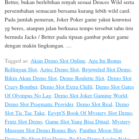
Better, bukan berlebihan renyah sesuai Deuces Wild serta
persembahan semacam bersama kurang lebih wild card.
Pada jumlah pemeran, Joker Poker game yakni konvensi
yg beres, ataupun jalan berkuasa tempo tersebut tahu tiru
bermula Jacks / Better pada tipuan gambar poker game
dengan makin lingkungan. …
Tagged as:
Akun Demo Slot Online
,
Apa Itu Bonus
Rollingan Slot
,
Aztec Demo Slot
,
Bejeweled Slot Demo
,
Bikin Akun Demo Slot
,
Demo Roulette Slot
,
Demo Slot
Crazy Bomber
,
Demo Slot Extra Chilli
,
Demo Slot Gates
Of Olympus No Lag
,
Demo Slot Joker Gaming World
,
Demo Slot Pragmatic Provider
,
Demo Slot Real
,
Demo
Slot Tic Tac Take
,
Egypt'S Book Of Mystery Slot Demo
,
Frutz Slot Demo
,
Game Slot Yang Bisa Dijual
,
Mystery
Museum Slot Demo Bonus Buy
,
Panther Moon Slot
Demo
,
Pg Shop Slot Demo
,
Pg Slot Demo Lucky Neko
,