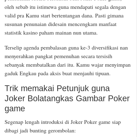
oleh sebab itu istimewa guna mendapati segala dengan
valid pra Kamu start bertentangan dana. Pasti gimana
susunan penunaian didesain mencengkam manfaat
statistik kasino paham mainan nun utama.
Terselip agenda pembalasan guna ke-3 diversifikasi nan
menyerahkan pangkat pemenuhan secara tersisih
sebanyak membatalkan dari itu. Kamu wajar menyimpan
gaduk Engkau pada aksis buat menjauhi tipuan.
Trik memakai Petunjuk guna
Joker Bolatangkas Gambar Poker
game
Segenap lengah introduksi di Joker Poker game siap
dibagi jadi bunting gerombolan: