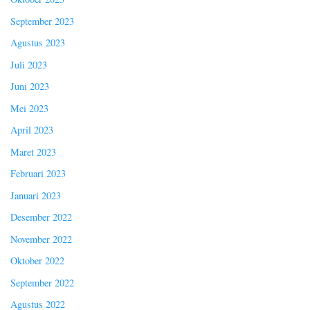
September 2023
Agustus 2023
Juli 2023
Juni 2023
Mei 2023
April 2023
Maret 2023
Februari 2023
Januari 2023
Desember 2022
November 2022
Oktober 2022
September 2022
Agustus 2022