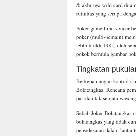
& akhirnya wild card ditamb
rutinitas yang serupa denga
Poker game lima voucer be
poker (multi-pemain) memu
lebih tarikh 1985, oleh seb
pokok bermula gambar pok
Tingkatan pukul
Berkepanjangan kontrol ske
Bolatangkas. Rencana peme
pastilah tak semata wayang
Sebab Joker Bolatangkas m
bolatangkas yang tidak cu
penyelesaian dalam lanta