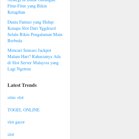
Fitur-Fitur yang Bikin
Ketagihan
Dunia Fantasi yang Hidup:
Kenapa Slot Dari Yggdrasil
Selalu Bikin Pengalaman Main
Berbeda
Mencari Sensasi Jackpot
Malam Hari? Rahasianya Ada
di Slot Server Malaysia yang
Lagi Ngetren
Latest Trends
situs slot
TOGEL ONLINE
slot gacor
slot