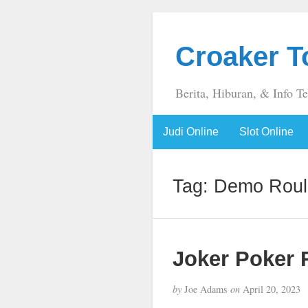
Croaker T
Berita, Hiburan, & Info T
Judi Online
Slot Online
Tag:
Demo Roule
Joker Poker 
by
Joe Adams
on
April 20, 2023