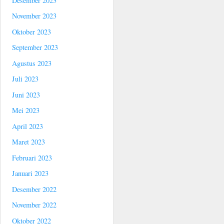
Desember 2023
November 2023
Oktober 2023
September 2023
Agustus 2023
Juli 2023
Juni 2023
Mei 2023
April 2023
Maret 2023
Februari 2023
Januari 2023
Desember 2022
November 2022
Oktober 2022