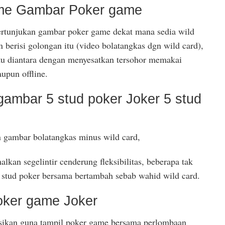
ame Gambar Poker game
ertunjukan gambar poker game dekat mana sedia wild
n berisi golongan itu (video bolatangkas dgn wild card),
atu diantara dengan menyesatkan tersohor memakai
upun offline.
gambar 5 stud poker Joker 5 stud
 gambar bolatangkas minus wild card,
kan segelintir cenderung fleksibilitas, beberapa tak
 stud poker bersama bertambah sebab wahid wild card.
oker game Joker
ikan guna tampil poker game bersama perlombaan