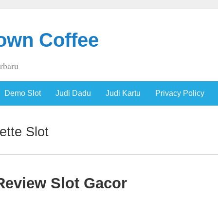
own Coffee
erbaru
Demo Slot
Judi Dadu
Judi Kartu
Privacy Policy
tte Slot
Review Slot Gacor