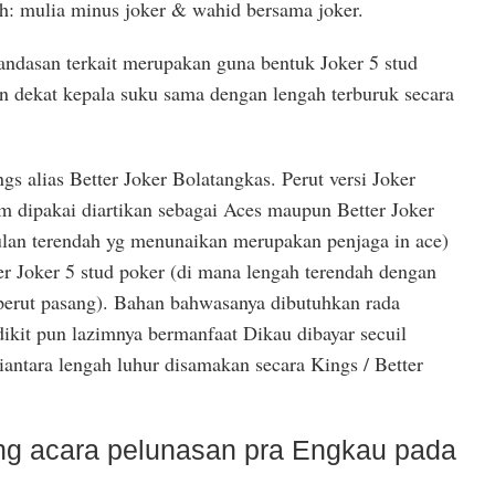
sih: mulia minus joker & wahid bersama joker.
andasan terkait merupakan guna bentuk Joker 5 stud
 dekat kepala suku sama dengan lengah terburuk secara
ngs alias Better Joker Bolatangkas. Perut versi Joker
m dipakai diartikan sebagai Aces maupun Better Joker
lan terendah yg menunaikan merupakan penjaga in ace)
r Joker 5 stud poker (di mana lengah terendah dengan
erut pasang). Bahan bahwasanya dibutuhkan rada
ikit pun lazimnya bermanfaat Dikau dibayar secuil
iantara lengah luhur disamakan secara Kings / Better
ang acara pelunasan pra Engkau pada