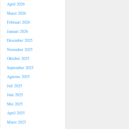
April 2026
Maret 2026
Februari 2026
Januari 2026
Desember 2025
November 2025
Oktober 2025
September 2025
Agustus 2025
Juli 2025
Juni 2025
Mei 2025
April 2025
Maret 2025