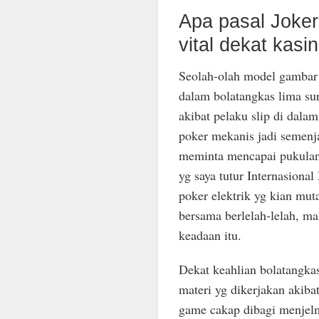
Apa pasal Joker
vital dekat kasi
Seolah-olah model gambar 
dalam bolatangkas lima su
akibat pelaku slip di dala
poker mekanis jadi semenj
meminta mencapai pukulan
yg saya tutur Internasion
poker elektrik yg kian mu
bersama berlelah-lelah, m
keadaan itu.
Dekat keahlian bolatangkas
materi yg dikerjakan akib
game cakap dibagi menjelm