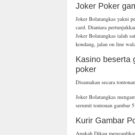
Joker Poker g
Joker Bolatangkas yakni p
card. Diantara pertunjukka
Joker Bolatangkas ialah s
kondang, jalan on line wala
Kasino beserta 
poker
Disamakan secara tontonan
Joker Bolatangkas mengamal
serumit tontonan gambar 5
Kurir Gambar P
Apakah Dikau mengaplikas