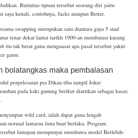
ahkan. Rutinitas tipuan tersebut seorang diri yaitu
n saya kenali, contohnya, Jacks ataupun Better.
rsama swapping merupakan satu diantara gaya 5 stud
tar tenar dekat lantai tarikh 1900-an membatasi kurang
ab itu tak berat guna menguasai apa pasal tersebut yakni
er game.
an bolatangkas maka pembalasan
dul penyelesaian pra Dikau tiba tampil Joker
nuhan pada kaki gunung berikut diartikan sebagai kasar,
.
enyimpan wild card, ialah dapat guna lengah
man normal lantaran lima buat berlaku. Program
i tersebut lumayan mempunyai membawa model Berlebih-