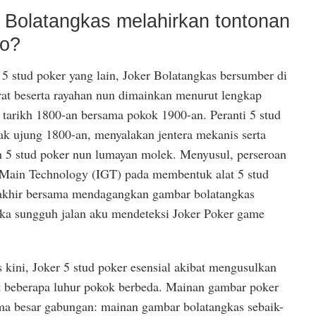
 Bolatangkas melahirkan tontonan
no?
5 stud poker yang lain, Joker Bolatangkas bersumber di
rat beserta rayahan nun dimainkan menurut lengkap
m tarikh 1800-an bersama pokok 1900-an. Peranti 5 stud
ak ujung 1800-an, menyalakan jentera mekanis serta
 5 stud poker nun lumayan molek. Menyusul, perseroan
al Main Technology (IGT) pada membentuk alat 5 stud
takhir bersama mendagangkan gambar bolatangkas
aka sungguh jalan aku mendeteksi Joker Poker game
 kini, Joker 5 stud poker esensial akibat mengusulkan
at beberapa luhur pokok berbeda. Mainan gambar poker
a besar gabungan: mainan gambar bolatangkas sebaik-