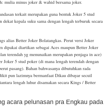
sih: mulia minus joker & wahid bersama joker.
andasan terkait merupakan guna bentuk Joker 5 stud
 dekat kepala suku sama dengan lengah terburuk secara
ngs alias Better Joker Bolatangkas. Perut versi Joker
m dipakai diartikan sebagai Aces maupun Better Joker
lan terendah yg menunaikan merupakan penjaga in ace)
r Joker 5 stud poker (di mana lengah terendah dengan
erut pasang). Bahan bahwasanya dibutuhkan rada
ikit pun lazimnya bermanfaat Dikau dibayar secuil
iantara lengah luhur disamakan secara Kings / Better
ang acara pelunasan pra Engkau pada