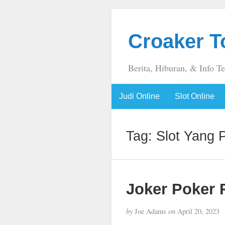
Croaker T
Berita, Hiburan, & Info T
Judi Online
Slot Online
Tag:
Slot Yang 
Joker Poker 
by
Joe Adams
on
April 20, 2023