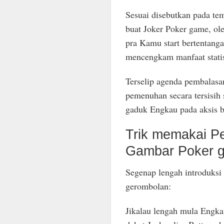
Sesuai disebutkan pada tem
buat Joker Poker game, ole
pra Kamu start bertentang
mencengkam manfaat stati
Terselip agenda pembalasa
pemenuhan secara tersisih
gaduk Engkau pada aksis b
Trik memakai Pe
Gambar Poker 
Segenap lengah introduksi 
gerombolan:
Jikalau lengah mula Engka