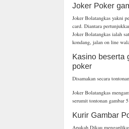
Joker Poker g
Joker Bolatangkas yakni p
card. Diantara pertunjukka
Joker Bolatangkas ialah s
kondang, jalan on line wala
Kasino beserta 
poker
Disamakan secara tontonan
Joker Bolatangkas mengamal
serumit tontonan gambar 5
Kurir Gambar P
Apakah Dikau mengaplikas