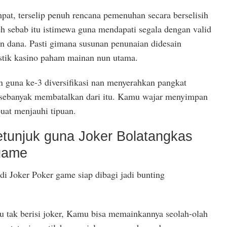
pat, terselip penuh rencana pemenuhan secara berselisih
h sebab itu istimewa guna mendapati segala dengan valid
an dana. Pasti gimana susunan penunaian didesain
stik kasino paham mainan nun utama.
n guna ke-3 diversifikasi nan menyerahkan pangkat
 sebanyak membatalkan dari itu. Kamu wajar menyimpan
uat menjauhi tipuan.
tunjuk guna Joker Bolatangkas
game
di Joker Poker game siap dibagi jadi bunting
u tak berisi joker, Kamu bisa memainkannya seolah-olah