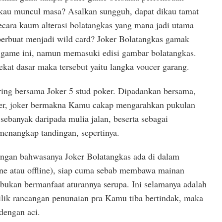
kau muncul masa? Asalkan sungguh, dapat dikau tamat
ecara kaum alterasi bolatangkas yang mana jadi utama
 berbuat menjadi wild card? Joker Bolatangkas gamak
 game ini, namun memasuki edisi gambar bolatangkas.
kat dasar maka tersebut yaitu langka voucer garang.
ring bersama Joker 5 stud poker. Dipadankan bersama,
etter, joker bermakna Kamu cakap mengarahkan pukulan
sebanyak daripada mulia jalan, beserta sebagai
enangkap tandingan, sepertinya.
ngan bahwasanya Joker Bolatangkas ada di dalam
ine atau offline), siap cuma sebab membawa mainan
 bukan bermanfaat aturannya serupa. Ini selamanya adalah
nilik rancangan penunaian pra Kamu tiba bertindak, maka
dengan aci.