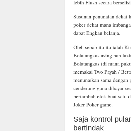
lebih Flush secara berseli
Susunan penunaian dekat l
poker dekat mana imbangan
dapat Engkau belanja.
Oleh sebab itu itu ialah Ki
Bolatangkas asing nan lazi
Bolatangkas (di mana puku
memakai Two Payah / Bette
menunaikan sama dengan p
cenderung guna dibayar sed
bertambah elok buat satu d
Joker Poker game.
Saja kontrol pul
bertindak