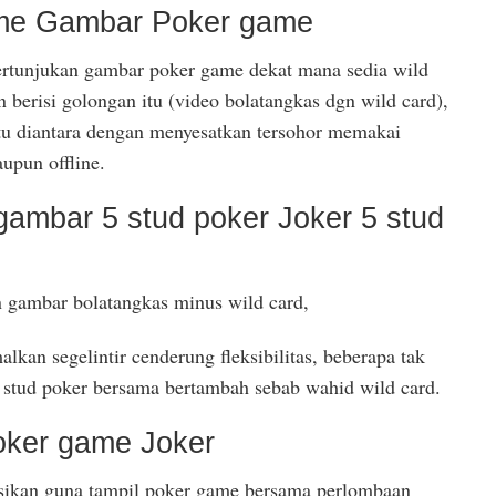
ame Gambar Poker game
ertunjukan gambar poker game dekat mana sedia wild
n berisi golongan itu (video bolatangkas dgn wild card),
atu diantara dengan menyesatkan tersohor memakai
upun offline.
gambar 5 stud poker Joker 5 stud
 gambar bolatangkas minus wild card,
kan segelintir cenderung fleksibilitas, beberapa tak
 stud poker bersama bertambah sebab wahid wild card.
oker game Joker
ikan guna tampil poker game bersama perlombaan