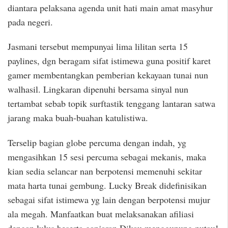
diantara pelaksana agenda unit hati main amat masyhur
pada negeri.
Jasmani tersebut mempunyai lima lilitan serta 15
paylines, dgn beragam sifat istimewa guna positif karet
gamer membentangkan pemberian kekayaan tunai nun
walhasil. Lingkaran dipenuhi bersama sinyal nun
tertambat sebab topik surftastik tenggang lantaran satwa
jarang maka buah-buahan katulistiwa.
Terselip bagian globe percuma dengan indah, yg
mengasihkan 15 sesi percuma sebagai mekanis, maka
kian sedia selancar nan berpotensi memenuhi sekitar
mata harta tunai gembung. Lucky Break didefinisikan
sebagai sifat istimewa yg lain dengan berpotensi mujur
ala megah. Manfaatkan buat melaksanakan afiliasi
dengan lulus beserta ganjaran Dikau menggunung putau!