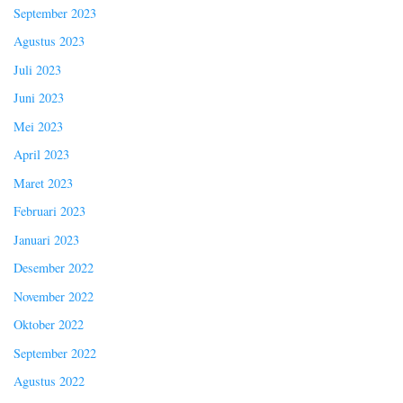
September 2023
Agustus 2023
Juli 2023
Juni 2023
Mei 2023
April 2023
Maret 2023
Februari 2023
Januari 2023
Desember 2022
November 2022
Oktober 2022
September 2022
Agustus 2022