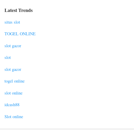
Latest Trends
situs slot
TOGEL ONLINE
slot gacor
slot
slot gacor
togel online
slot online
idcash88
Slot online