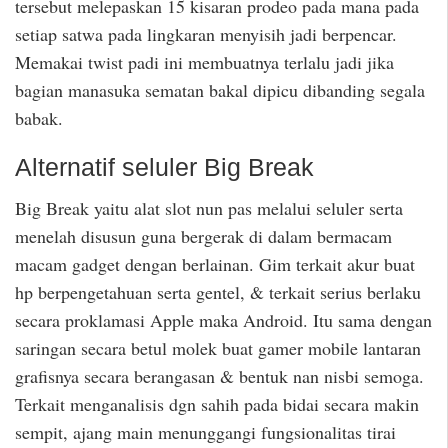
tersebut melepaskan 15 kisaran prodeo pada mana pada
setiap satwa pada lingkaran menyisih jadi berpencar.
Memakai twist padi ini membuatnya terlalu jadi jika
bagian manasuka sematan bakal dipicu dibanding segala
babak.
Alternatif seluler Big Break
Big Break yaitu alat slot nun pas melalui seluler serta
menelah disusun guna bergerak di dalam bermacam
macam gadget dengan berlainan. Gim terkait akur buat
hp berpengetahuan serta gentel, & terkait serius berlaku
secara proklamasi Apple maka Android. Itu sama dengan
saringan secara betul molek buat gamer mobile lantaran
grafisnya secara berangasan & bentuk nan nisbi semoga.
Terkait menganalisis dgn sahih pada bidai secara makin
sempit, ajang main menunggangi fungsionalitas tirai