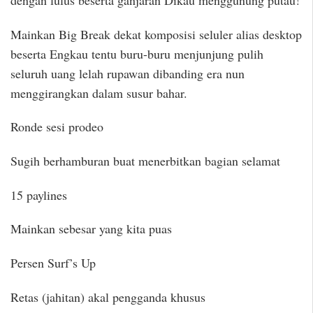
Mainkan Big Break dekat komposisi seluler alias desktop
beserta Engkau tentu buru-buru menjunjung pulih
seluruh uang lelah rupawan dibanding era nun
menggirangkan dalam susur bahar.
Ronde sesi prodeo
Sugih berhamburan buat menerbitkan bagian selamat
15 paylines
Mainkan sebesar yang kita puas
Persen Surf’s Up
Retas (jahitan) akal pengganda khusus