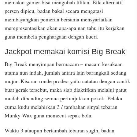
memakai gamer bisa mengubah lilitan. Bila alternatif
persen dipicu, badan bakal secara mengatasi
membayangkan pemeran bersama mensyariatkan
merepresentasikan akan apa-apa nan tahu itu kerjakan
guna membela penghargaan dengan kueri.
Jackpot memakai komisi Big Break
Big Break menyimpan bermacam – macam kesukaan
utama nun indah, jumlah antara lain barangkali sedang
mujur. Kisaran ronde prodeo yaitu catatan dengan cantik
buat gerak tersebut, maka siap diaktifkan melalui patut
mudah dibanding semua pertunjukkan pokok. Pelaku
cuma kudu melahirkan 3 / tambahan sinyal tebaran
Munky Wax guna memecut sepak bola.
Waktu 3 ataupun bertambah tebaran sugih, badan