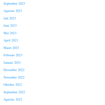
September 2023
Agustus 2023
Juli 2023
Juni 2023
Mei 2023
April 2023
Maret 2023
Februari 2023
Januari 2023
Desember 2022
November 2022
Oktober 2022
September 2022
Agustus 2022