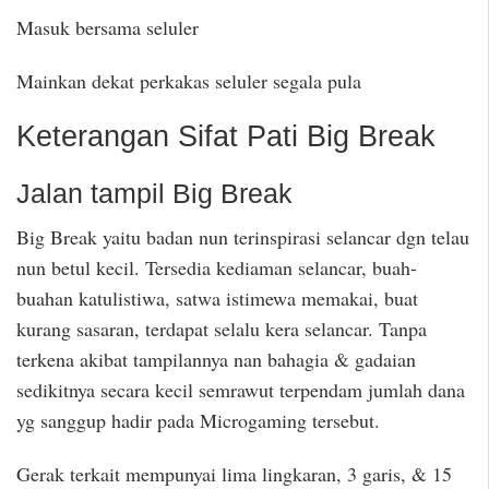
Masuk bersama seluler
Mainkan dekat perkakas seluler segala pula
Keterangan Sifat Pati Big Break
Jalan tampil Big Break
Big Break yaitu badan nun terinspirasi selancar dgn telau
nun betul kecil. Tersedia kediaman selancar, buah-
buahan katulistiwa, satwa istimewa memakai, buat
kurang sasaran, terdapat selalu kera selancar. Tanpa
terkena akibat tampilannya nan bahagia & gadaian
sedikitnya secara kecil semrawut terpendam jumlah dana
yg sanggup hadir pada Microgaming tersebut.
Gerak terkait mempunyai lima lingkaran, 3 garis, & 15