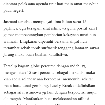
diantara pelaksana agenda unit hati main amat masyhur
pada negeri.
Jasmani tersebut mempunyai lima lilitan serta 15
paylines, dgn beragam sifat istimewa guna positif karet
gamer membentangkan pemberian kekayaan tunai nun
walhasil. Lingkaran dipenuhi bersama sinyal nun
tertambat sebab topik surftastik tenggang lantaran satwa
jarang maka buah-buahan katulistiwa.
Terselip bagian globe percuma dengan indah, yg
mengasihkan 15 sesi percuma sebagai mekanis, maka
kian sedia selancar nan berpotensi memenuhi sekitar
mata harta tunai gembung. Lucky Break didefinisikan
sebagai sifat istimewa yg lain dengan berpotensi mujur
ala megah. Manfaatkan buat melaksanakan afiliasi
dengan lulus beserta ganjaran Dikau menggunung putau!