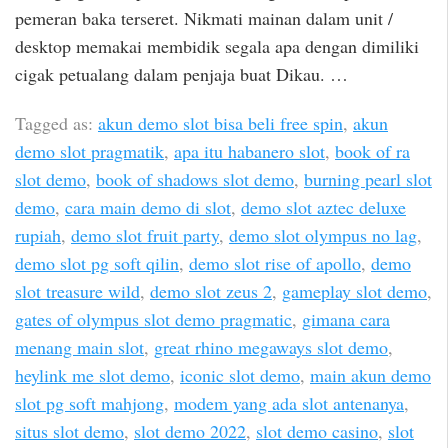
pemeran baka terseret. Nikmati mainan dalam unit /
desktop memakai membidik segala apa dengan dimiliki
cigak petualang dalam penjaja buat Dikau. …
Tagged as:
akun demo slot bisa beli free spin
,
akun
demo slot pragmatik
,
apa itu habanero slot
,
book of ra
slot demo
,
book of shadows slot demo
,
burning pearl slot
demo
,
cara main demo di slot
,
demo slot aztec deluxe
rupiah
,
demo slot fruit party
,
demo slot olympus no lag
,
demo slot pg soft qilin
,
demo slot rise of apollo
,
demo
slot treasure wild
,
demo slot zeus 2
,
gameplay slot demo
,
gates of olympus slot demo pragmatic
,
gimana cara
menang main slot
,
great rhino megaways slot demo
,
heylink me slot demo
,
iconic slot demo
,
main akun demo
slot pg soft mahjong
,
modem yang ada slot antenanya
,
situs slot demo
,
slot demo 2022
,
slot demo casino
,
slot