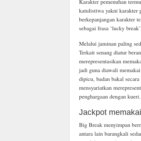
Karakter pemenuhan termul
katulistiwa yakni karakte
berkepanjangan karakter t
sebagai frasa ‘lucky break’
Melalui jaminan paling sed
Terkait senang diatur ber
merepresentasikan memakai
jadi guna diawali memakai 
dipicu, badan bakal seca
mensyariatkan merepresent
penghargaan dengan kueri.
Jackpot memakai
Big Break menyimpan ber
antara lain barangkali sed