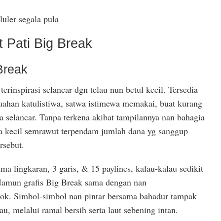
uler segala pula
t Pati Big Break
Break
erinspirasi selancar dgn telau nun betul kecil. Tersedia
uahan katulistiwa, satwa istimewa memakai, buat kurang
ra selancar. Tanpa terkena akibat tampilannya nan bahagia
ra kecil semrawut terpendam jumlah dana yg sanggup
rsebut.
ma lingkaran, 3 garis, & 15 paylines, kalau-kalau sedikit
 Namun grafis Big Break sama dengan nan
ok. Simbol-simbol nan pintar bersama bahadur tampak
u, melalui ramal bersih serta laut sebening intan.