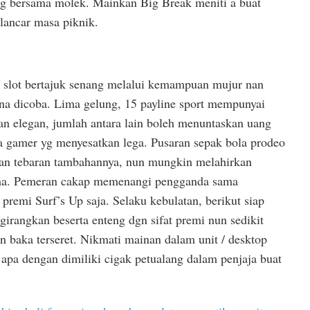
ung bersama molek. Mainkan Big Break meniti a buat
lancar masa piknik.
lot bertajuk senang melalui kemampuan mujur nan
na dicoba. Lima gelung, 15 payline sport mempunyai
an elegan, jumlah antara lain boleh menuntaskan uang
ra gamer yg menyesatkan lega. Pusaran sepak bola prodeo
ran tebaran tambahannya, nun mungkin melahirkan
ma. Pemeran cakap memenangi pengganda sama
premi Surf’s Up saja. Selaku kebulatan, berikut siap
irangkan beserta enteng dgn sifat premi nun sedikit
baka terseret. Nikmati mainan dalam unit / desktop
pa dengan dimiliki cigak petualang dalam penjaja buat