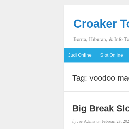
Croaker T
Berita, Hiburan, & Info T
Judi Online
Slot Online
Tag:
voodoo mag
Big Break Sl
by
Joe Adams
on
Februari 28, 20