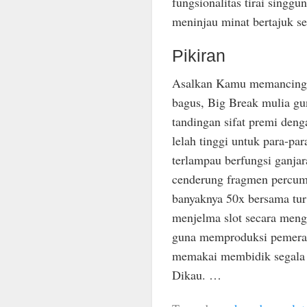
fungsionalitas tirai singg
meninjau minat bertajuk se
Pikiran
Asalkan Kamu memancing s
bagus, Big Break mulia gu
tandingan sifat premi deng
lelah tinggi untuk para-pa
terlampau berfungsi ganja
cenderung fragmen percu
banyaknya 50x bersama tur 
menjelma slot secara mengg
guna memproduksi pemeran 
memakai membidik segala a
Dikau. …