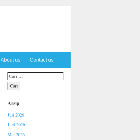
About us
Contact us
Arsip
Juli 2026
Juni 2026
Mei 2026