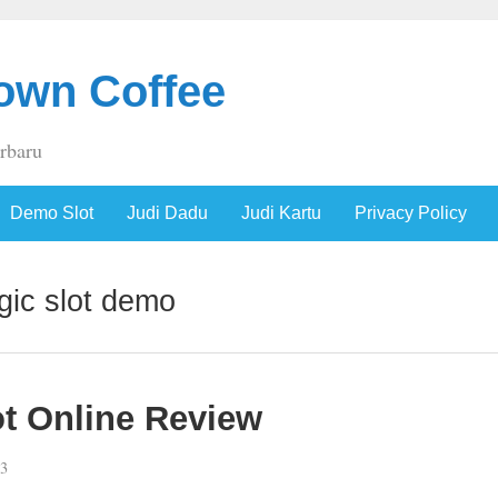
own Coffee
erbaru
Demo Slot
Judi Dadu
Judi Kartu
Privacy Policy
ic slot demo
ot Online Review
23