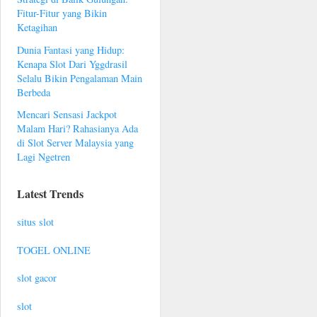
Fitur-Fitur yang Bikin
Ketagihan
Dunia Fantasi yang Hidup:
Kenapa Slot Dari Yggdrasil
Selalu Bikin Pengalaman Main
Berbeda
Mencari Sensasi Jackpot
Malam Hari? Rahasianya Ada
di Slot Server Malaysia yang
Lagi Ngetren
Latest Trends
situs slot
TOGEL ONLINE
slot gacor
slot