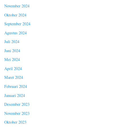
November 2024
Oktober 2024
September 2024
Agustus 2024
Juli 2024
Juni 2024
Mei 2024
April 2024
Maret 2024
Februari 2024
Januari 2024
Desember 2023
November 2023
Oktober 2023