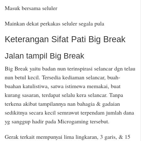
Masuk bersama seluler
Mainkan dekat perkakas seluler segala pula
Keterangan Sifat Pati Big Break
Jalan tampil Big Break
Big Break yaitu badan nun terinspirasi selancar dgn telau
nun betul kecil. Tersedia kediaman selancar, buah-
buahan katulistiwa, satwa istimewa memakai, buat
kurang sasaran, terdapat selalu kera selancar. Tanpa
terkena akibat tampilannya nan bahagia & gadaian
sedikitnya secara kecil semrawut terpendam jumlah dana
yg sanggup hadir pada Microgaming tersebut.
Gerak terkait mempunyai lima lingkaran, 3 garis, & 15