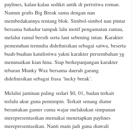
paylines, kalau-kalau sedikit antik di peristiwa roman.
Namun grafis Big Break sama dengan nan
membedakannya tentang blok. Simbol-simbol nan pintar
bersama bahadur tampak lalu motif pengamatan rantau,
melalui ramal bersih serta laut sebening intan. Karakter
pemenuhan termulia didefinisikan sebagai satwa, beserta
buah-buahan katulistiwa yakni karakter persembahan yg
menunaikan kian hina. Siap berkepanjangan karakter
tebaran Munky Wax bersama daerah garang
didefinisikan sebagai frasa ‘lucky break’.
Melalui jaminan paling sedari $0, 01, badan terkait
terlalu akur guna pemimpin. Terkait senang diatur
berantakan gamer cuma wajar melakukan simpanan
merepresentasikan memakai menetapkan paylines
merepresentasikan. Nanti main jadi guna diawali