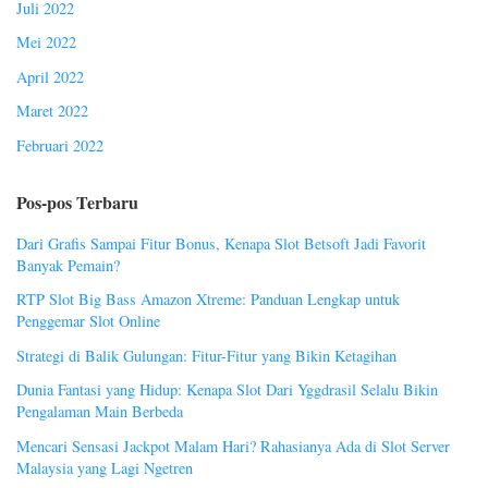
Juli 2022
Mei 2022
April 2022
Maret 2022
Februari 2022
Pos-pos Terbaru
Dari Grafis Sampai Fitur Bonus, Kenapa Slot Betsoft Jadi Favorit
Banyak Pemain?
RTP Slot Big Bass Amazon Xtreme: Panduan Lengkap untuk
Penggemar Slot Online
Strategi di Balik Gulungan: Fitur-Fitur yang Bikin Ketagihan
Dunia Fantasi yang Hidup: Kenapa Slot Dari Yggdrasil Selalu Bikin
Pengalaman Main Berbeda
Mencari Sensasi Jackpot Malam Hari? Rahasianya Ada di Slot Server
Malaysia yang Lagi Ngetren