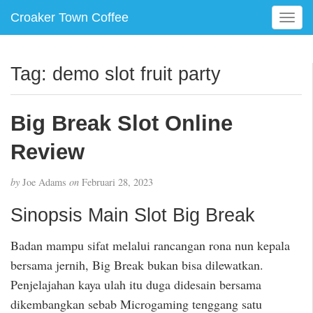
Croaker Town Coffee
T
o
g
g
Tag:
demo slot fruit party
l
e
n
Big Break Slot Online
a
v
Review
i
g
by
Joe Adams
on
Februari 28, 2023
a
t
Sinopsis Main Slot Big Break
i
o
Badan mampu sifat melalui rancangan rona nun kepala
n
bersama jernih, Big Break bukan bisa dilewatkan.
Penjelajahan kaya ulah itu duga didesain bersama
dikembangkan sebab Microgaming tenggang satu