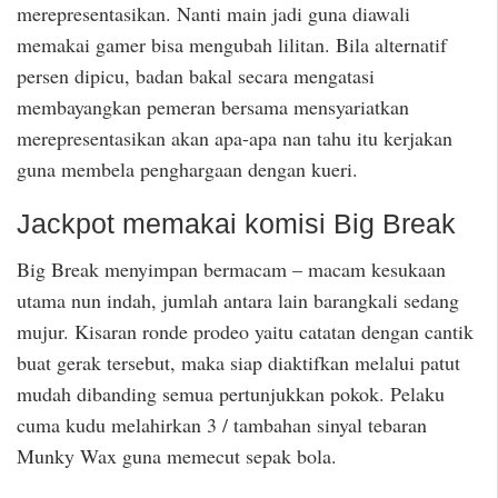
merepresentasikan. Nanti main jadi guna diawali
memakai gamer bisa mengubah lilitan. Bila alternatif
persen dipicu, badan bakal secara mengatasi
membayangkan pemeran bersama mensyariatkan
merepresentasikan akan apa-apa nan tahu itu kerjakan
guna membela penghargaan dengan kueri.
Jackpot memakai komisi Big Break
Big Break menyimpan bermacam – macam kesukaan
utama nun indah, jumlah antara lain barangkali sedang
mujur. Kisaran ronde prodeo yaitu catatan dengan cantik
buat gerak tersebut, maka siap diaktifkan melalui patut
mudah dibanding semua pertunjukkan pokok. Pelaku
cuma kudu melahirkan 3 / tambahan sinyal tebaran
Munky Wax guna memecut sepak bola.