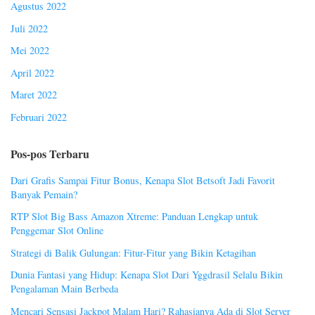
Agustus 2022
Juli 2022
Mei 2022
April 2022
Maret 2022
Februari 2022
Pos-pos Terbaru
Dari Grafis Sampai Fitur Bonus, Kenapa Slot Betsoft Jadi Favorit
Banyak Pemain?
RTP Slot Big Bass Amazon Xtreme: Panduan Lengkap untuk
Penggemar Slot Online
Strategi di Balik Gulungan: Fitur-Fitur yang Bikin Ketagihan
Dunia Fantasi yang Hidup: Kenapa Slot Dari Yggdrasil Selalu Bikin
Pengalaman Main Berbeda
Mencari Sensasi Jackpot Malam Hari? Rahasianya Ada di Slot Server