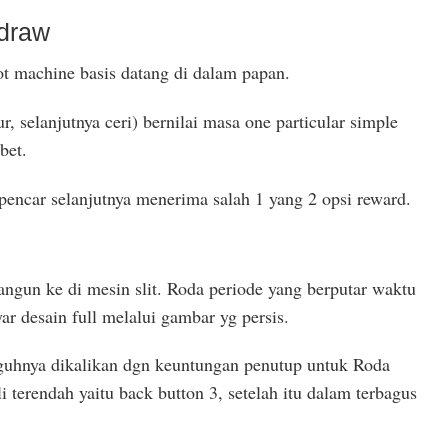
hdraw
t machine basis datang di dalam papan.
, selanjutnya ceri) bernilai masa one particular simple
bet.
encar selanjutnya menerima salah 1 yang 2 opsi reward.
ngun ke di mesin slit. Roda periode yang berputar waktu
r desain full melalui gambar yg persis.
uhnya dikalikan dgn keuntungan penutup untuk Roda
 terendah yaitu back button 3, setelah itu dalam terbagus