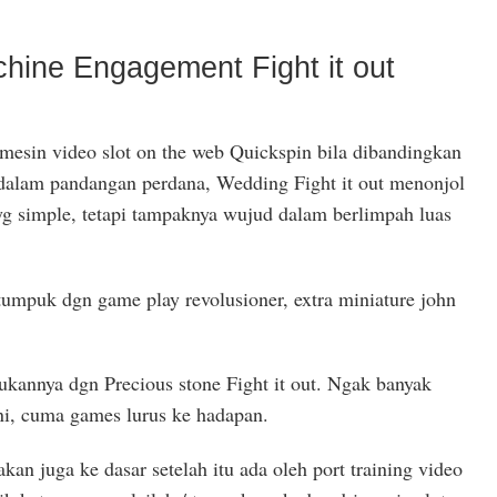
chine Engagement Fight it out
 mesin video slot on the web Quickspin bila dibandingkan
i dalam pandangan perdana, Wedding Fight it out menonjol
g simple, tetapi tampaknya wujud dalam berlimpah luas
tumpuk dgn game play revolusioner, extra miniature john
annya dgn Precious stone Fight it out. Ngak banyak
ini, cuma games lurus ke hadapan.
an juga ke dasar setelah itu ada oleh port training video