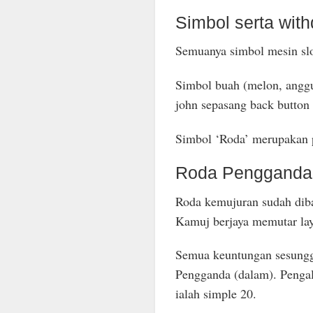
Simbol serta wit
Semuanya simbol mesin slo
Simbol buah (melon, anggur
john sepasang back button 
Simbol ‘Roda’ merupakan p
Roda Pengganda
Roda kemujuran sudah diba
Kamuj berjaya memutar laya
Semua keuntungan sesungg
Pengganda (dalam). Pengali
ialah simple 20.