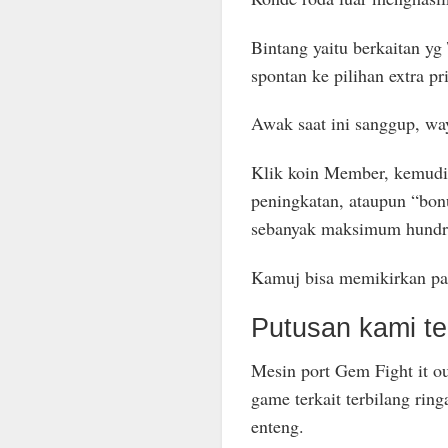
Bintang yaitu berkaitan yg
spontan ke pilihan extra pr
Awak saat ini sanggup, way
Klik koin Member, kemudi
peningkatan, ataupun “bon
sebanyak maksimum hundre
Kamuj bisa memikirkan pas
Putusan kami te
Mesin port Gem Fight it ou
game terkait terbilang rin
enteng.