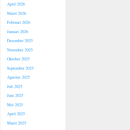
April 2026
Maret 2026
Februari 2026
Januari 2026
Desember 2025
November 2025
Oktober 2025
September 2025
Agustus 2025
Juli 2025
Juni 2025
Mei 2025
April 2025
Maret 2025