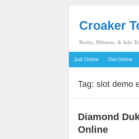
Croaker T
Berita, Hiburan, & Info T
Judi Online
Slot Online
Tag:
slot demo ex
Diamond Duk
Online