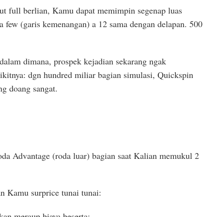
ut full berlian, Kamu dapat memimpin segenap luas
n a few (garis kemenangan) a 12 sama dengan delapan. 500
dalam dimana, prospek kejadian sekarang ngak
ikitnya: dgn hundred miliar bagian simulasi, Quickspin
ng doang sangat.
da Advantage (roda luar) bagian saat Kalian memukul 2
 Kamu surprice tunai tunai:
kan meraup biaya beserta: