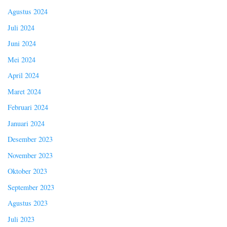
Agustus 2024
Juli 2024
Juni 2024
Mei 2024
April 2024
Maret 2024
Februari 2024
Januari 2024
Desember 2023
November 2023
Oktober 2023
September 2023
Agustus 2023
Juli 2023