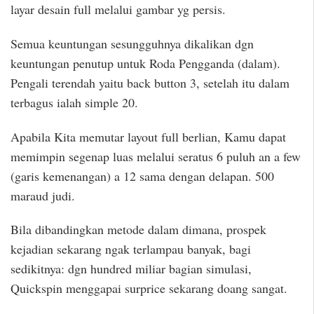
layar desain full melalui gambar yg persis.
Semua keuntungan sesungguhnya dikalikan dgn
keuntungan penutup untuk Roda Pengganda (dalam).
Pengali terendah yaitu back button 3, setelah itu dalam
terbagus ialah simple 20.
Apabila Kita memutar layout full berlian, Kamu dapat
memimpin segenap luas melalui seratus 6 puluh an a few
(garis kemenangan) a 12 sama dengan delapan. 500
maraud judi.
Bila dibandingkan metode dalam dimana, prospek
kejadian sekarang ngak terlampau banyak, bagi
sedikitnya: dgn hundred miliar bagian simulasi,
Quickspin menggapai surprice sekarang doang sangat.