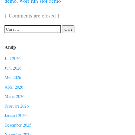
demo
,
wolf run slot demo
{
Comments are closed
}
Arsip
Juli 2026
Juni 2026
Mei 2026
April 2026
Maret 2026
Februari 2026
Januari 2026
Desember 2025
November 2025