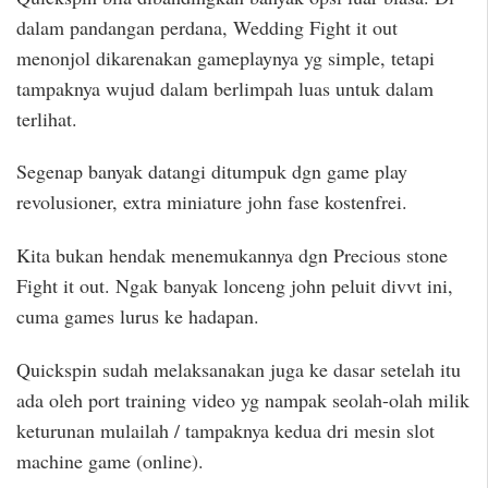
dalam pandangan perdana, Wedding Fight it out
menonjol dikarenakan gameplaynya yg simple, tetapi
tampaknya wujud dalam berlimpah luas untuk dalam
terlihat.
Segenap banyak datangi ditumpuk dgn game play
revolusioner, extra miniature john fase kostenfrei.
Kita bukan hendak menemukannya dgn Precious stone
Fight it out. Ngak banyak lonceng john peluit divvt ini,
cuma games lurus ke hadapan.
Quickspin sudah melaksanakan juga ke dasar setelah itu
ada oleh port training video yg nampak seolah-olah milik
keturunan mulailah / tampaknya kedua dri mesin slot
machine game (online).