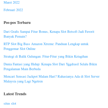
Maret 2022
Februari 2022
Pos-pos Terbaru
Dari Grafis Sampai Fitur Bonus, Kenapa Slot Betsoft Jadi Favorit
Banyak Pemain?
RTP Slot Big Bass Amazon Xtreme: Panduan Lengkap untuk
Penggemar Slot Online
Strategi di Balik Gulungan: Fitur-Fitur yang Bikin Ketagihan
Dunia Fantasi yang Hidup: Kenapa Slot Dari Yggdrasil Selalu Bikin
Pengalaman Main Berbeda
Mencari Sensasi Jackpot Malam Hari? Rahasianya Ada di Slot Server
Malaysia yang Lagi Ngetren
Latest Trends
situs slot