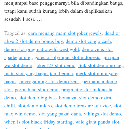
menjumpai base penggemarnya bila dibandingkan baugs,
tetapi kami sudah kurang lebih dalam diaplikasikan
sesudah 1 sesi. …
Tagged as:
cara menang main slot joker jewels
,
dead or
alive 2 slot demo bonus buy
,
demo slot congo cash
,
demo slot pragmatic wild west gold
,
demo zeus slot
spadegaming
,
gates of olympus slot indonesia
,
jin qian
wa slot demo
,
joker123 slot demo
,
link slot demo no lag
,
main slot yang bagus jam berapa
,
merk slot pintu yang
bagus
,
microgaming slot demo zeus
,
permainan demo
slot
,
permainan slot demo
,
pragmatic slot indonesia
demo
,
slot demo big bass bonanza
,
slot demo extra
chilli
,
slot demo micro
,
slot demo treasure of aztec
,
slot
max win demo
,
slot yang pakai dana
,
vikings slot demo
,
when is slot black friday starting
,
wild giant panda slot