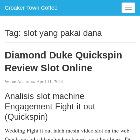
Croaker Town Coffee
T
o
g
g
Tag:
slot yang pakai dana
l
e
n
Diamond Duke Quickspin
a
v
Review Slot Online
i
g
by
Joe Adams
on
April 11, 2023
a
t
Analisis slot machine
i
Engagement Fight it out
o
n
(Quickspin)
Wedding Fight it out ialah mesin video slot on the web
Quickspin bila dibandingkan banyak opsi luar biasa. Di