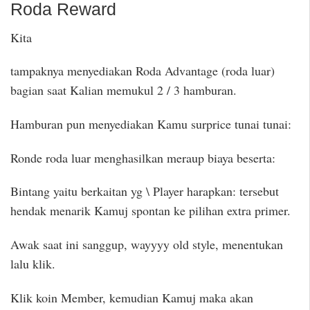
Roda Reward
Kita
tampaknya menyediakan Roda Advantage (roda luar)
bagian saat Kalian memukul 2 / 3 hamburan.
Hamburan pun menyediakan Kamu surprice tunai tunai:
Ronde roda luar menghasilkan meraup biaya beserta:
Bintang yaitu berkaitan yg \ Player harapkan: tersebut
hendak menarik Kamuj spontan ke pilihan extra primer.
Awak saat ini sanggup, wayyyy old style, menentukan
lalu klik.
Klik koin Member, kemudian Kamuj maka akan