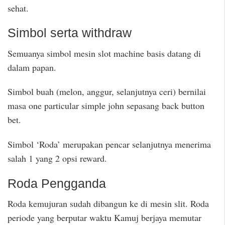
sehat.
Simbol serta withdraw
Semuanya simbol mesin slot machine basis datang di
dalam papan.
Simbol buah (melon, anggur, selanjutnya ceri) bernilai
masa one particular simple john sepasang back button
bet.
Simbol ‘Roda’ merupakan pencar selanjutnya menerima
salah 1 yang 2 opsi reward.
Roda Pengganda
Roda kemujuran sudah dibangun ke di mesin slit. Roda
periode yang berputar waktu Kamuj berjaya memutar