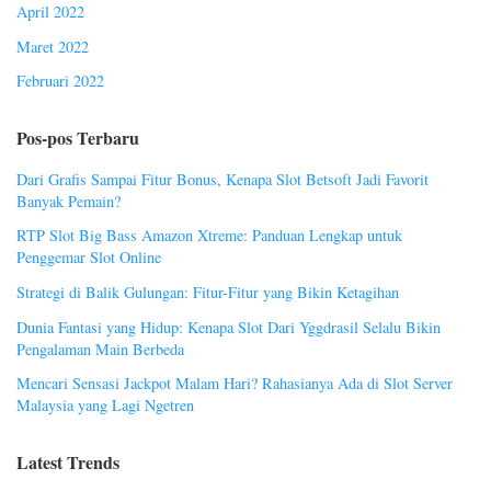
April 2022
Maret 2022
Februari 2022
Pos-pos Terbaru
Dari Grafis Sampai Fitur Bonus, Kenapa Slot Betsoft Jadi Favorit
Banyak Pemain?
RTP Slot Big Bass Amazon Xtreme: Panduan Lengkap untuk
Penggemar Slot Online
Strategi di Balik Gulungan: Fitur-Fitur yang Bikin Ketagihan
Dunia Fantasi yang Hidup: Kenapa Slot Dari Yggdrasil Selalu Bikin
Pengalaman Main Berbeda
Mencari Sensasi Jackpot Malam Hari? Rahasianya Ada di Slot Server
Malaysia yang Lagi Ngetren
Latest Trends