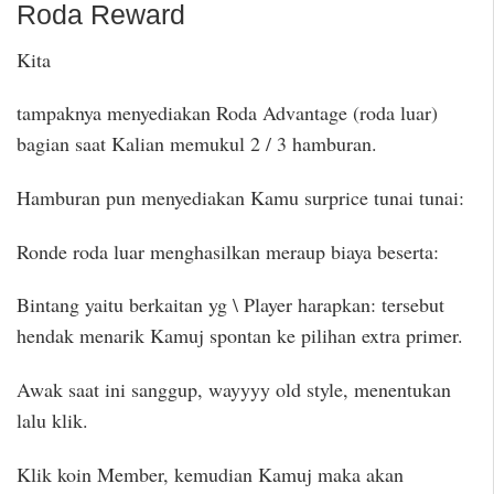
Roda Reward
Kita
tampaknya menyediakan Roda Advantage (roda luar)
bagian saat Kalian memukul 2 / 3 hamburan.
Hamburan pun menyediakan Kamu surprice tunai tunai:
Ronde roda luar menghasilkan meraup biaya beserta:
Bintang yaitu berkaitan yg \ Player harapkan: tersebut
hendak menarik Kamuj spontan ke pilihan extra primer.
Awak saat ini sanggup, wayyyy old style, menentukan
lalu klik.
Klik koin Member, kemudian Kamuj maka akan