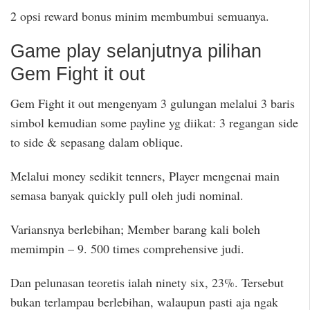
2 opsi reward bonus minim membumbui semuanya.
Game play selanjutnya pilihan
Gem Fight it out
Gem Fight it out mengenyam 3 gulungan melalui 3 baris
simbol kemudian some payline yg diikat: 3 regangan side
to side & sepasang dalam oblique.
Melalui money sedikit tenners, Player mengenai main
semasa banyak quickly pull oleh judi nominal.
Variansnya berlebihan; Member barang kali boleh
memimpin – 9. 500 times comprehensive judi.
Dan pelunasan teoretis ialah ninety six, 23%. Tersebut
bukan terlampau berlebihan, walaupun pasti aja ngak