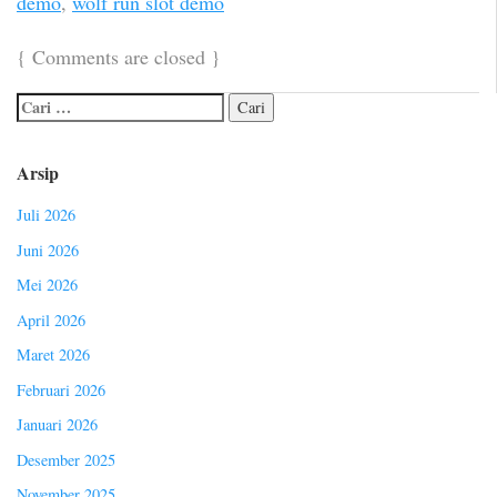
demo
,
wolf run slot demo
{
Comments are closed
}
Arsip
Juli 2026
Juni 2026
Mei 2026
April 2026
Maret 2026
Februari 2026
Januari 2026
Desember 2025
November 2025