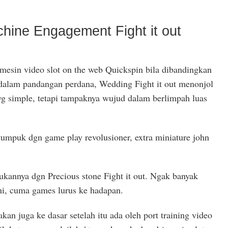
chine Engagement Fight it out
 mesin video slot on the web Quickspin bila dibandingkan
i dalam pandangan perdana, Wedding Fight it out menonjol
g simple, tetapi tampaknya wujud dalam berlimpah luas
tumpuk dgn game play revolusioner, extra miniature john
annya dgn Precious stone Fight it out. Ngak banyak
ini, cuma games lurus ke hadapan.
an juga ke dasar setelah itu ada oleh port training video