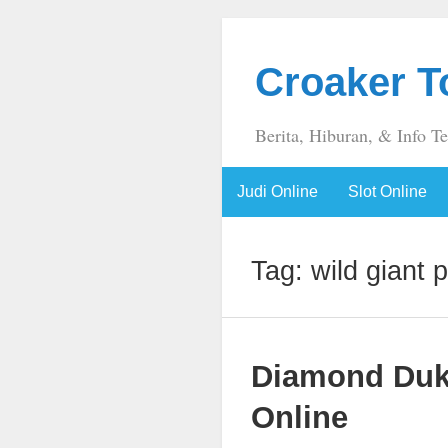
Croaker T
Berita, Hiburan, & Info T
Judi Online
Slot Online
Tag:
wild giant 
Diamond Duk
Online