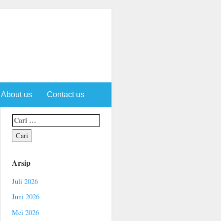
About us
Contact us
Arsip
Juli 2026
Juni 2026
Mei 2026