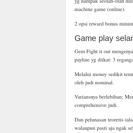
yg nampak seolah-olah mili
machine game (online).
2 opsi reward bonus min
Game play selanj
Gem Fight it out mengeny
payline yg diikat: 3 regan
Melalui money sedikit ten
oleh judi nominal.
Variansnya berlebihan; Me
comprehensive judi.
Dan pelunasan teoretis ial
walaupun pasti aja ngak se