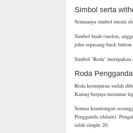
Simbol serta wit
Semuanya simbol mesin slo
Simbol buah (melon, anggur
john sepasang back button 
Simbol ‘Roda’ merupakan p
Roda Pengganda
Roda kemujuran sudah diba
Kamuj berjaya memutar laya
Semua keuntungan sesungg
Pengganda (dalam). Pengali
ialah simple 20.