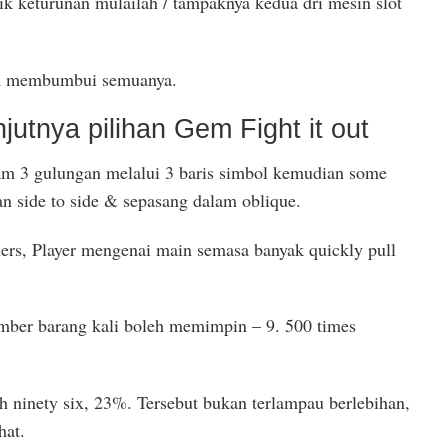
k keturunan mulailah / tampaknya kedua dri mesin slot
im membumbui semuanya.
utnya pilihan Gem Fight it out
am 3 gulungan melalui 3 baris simbol kemudian some
gan side to side & sepasang dalam oblique.
ners, Player mengenai main semasa banyak quickly pull
mber barang kali boleh memimpin – 9. 500 times
ah ninety six, 23%. Tersebut bukan terlampau berlebihan,
hat.