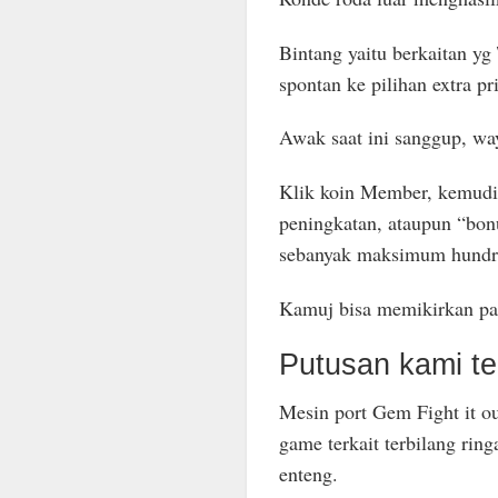
Bintang yaitu berkaitan yg
spontan ke pilihan extra pr
Awak saat ini sanggup, way
Klik koin Member, kemudi
peningkatan, ataupun “bon
sebanyak maksimum hundre
Kamuj bisa memikirkan pas
Putusan kami te
Mesin port Gem Fight it ou
game terkait terbilang rin
enteng.