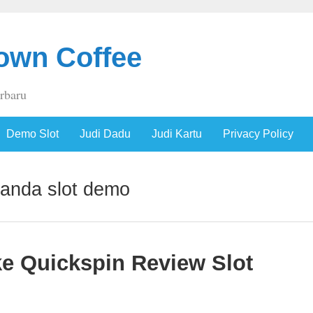
own Coffee
erbaru
Demo Slot
Judi Dadu
Judi Kartu
Privacy Policy
panda slot demo
e Quickspin Review Slot